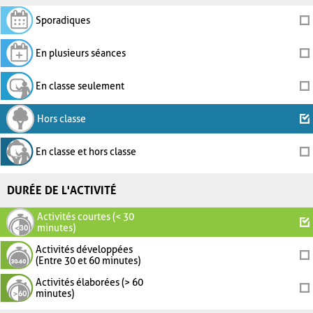
Sporadiques
En plusieurs séances
En classe seulement
Hors classe
En classe et hors classe
DURÉE DE L'ACTIVITÉ
Activités courtes (< 30
minutes)
Activités développées
(Entre 30 et 60 minutes)
Activités élaborées (> 60
minutes)