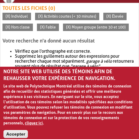
TOUTES LES FICHES (0)
(X) Individuel
(X) Activités courtes (< 30 minutes)
(X) Élevée
(X) Hors classe
(X) Faible
(X) Moyen groupe (entre 30 et 100)
Votre recherche n'a donné aucun résultat
Vérifiez que l'orthographe est correcte.
Supprimez les guillemets autour des expressions pour
rechercher chaque mot séparément.
garage à vélo
retournera
souvent plus de résultat que
"garage à vélo"
.
NOTRE SITE WEB UTILISE DES TÉMOINS AFIN DE
Envisagez d'élargir votre recherche avec
OR
.
garage OR vélo
retournera souvent plus de résultat que
garage à vélo
.
REHAUSSER VOTRE EXPÉRIENCE DE NAVIGATION.
Le site web de Polytechnique Montréal utilise des témoins de connexion
afin de recueillir des statistiques générales et offrir une meilleure
expérience à ses visiteurs. En naviguant sur le site, vous acceptez
l’utilisation de ces témoins selon les modalités spécifiées aux conditions
d’utilisation. Vous pouvez refuser les témoins de connexion en modifiant
vos paramètres de navigation. Pour en savoir plus sur le recours aux
témoins de connexion et sur la protection de vos renseignements
personnels,
cliquez ici
.
Avis de confidentialité et conditions d’utilisation
Accepter