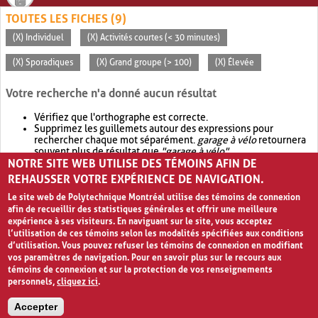
TOUTES LES FICHES (9)
(X) Individuel
(X) Activités courtes (< 30 minutes)
(X) Sporadiques
(X) Grand groupe (> 100)
(X) Élevée
Votre recherche n'a donné aucun résultat
Vérifiez que l'orthographe est correcte.
Supprimez les guillemets autour des expressions pour
rechercher chaque mot séparément.
garage à vélo
retournera
souvent plus de résultat que
"garage à vélo"
.
NOTRE SITE WEB UTILISE DES TÉMOINS AFIN DE
Envisagez d'élargir votre recherche avec
OR
.
garage OR vélo
retournera souvent plus de résultat que
garage à vélo
.
REHAUSSER VOTRE EXPÉRIENCE DE NAVIGATION.
Le site web de Polytechnique Montréal utilise des témoins de connexion
afin de recueillir des statistiques générales et offrir une meilleure
expérience à ses visiteurs. En naviguant sur le site, vous acceptez
l’utilisation de ces témoins selon les modalités spécifiées aux conditions
d’utilisation. Vous pouvez refuser les témoins de connexion en modifiant
vos paramètres de navigation. Pour en savoir plus sur le recours aux
témoins de connexion et sur la protection de vos renseignements
personnels,
cliquez ici
.
Avis de confidentialité et conditions d’utilisation
Accepter