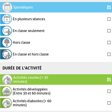
Sporadiques
En plusieurs séances
En classe seulement
Hors classe
En classe et hors classe
DURÉE DE L'ACTIVITÉ
Activités courtes (< 30
minutes)
Activités développées
(Entre 30 et 60 minutes)
Activités élaborées (> 60
minutes)