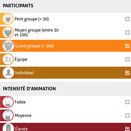
PARTICIPANTS
Petit groupe (< 30)
Moyen groupe (entre 30
et 100)
Grand groupe (> 100)
Équipe
Individuel
INTENSITÉ D'ANIMATION
Faible
Moyenne
Élevée