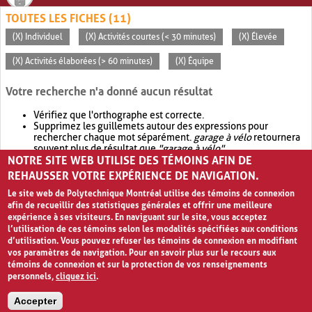
TOUTES LES FICHES (11)
(X) Individuel
(X) Activités courtes (< 30 minutes)
(X) Élevée
(X) Activités élaborées (> 60 minutes)
(X) Équipe
Votre recherche n'a donné aucun résultat
Vérifiez que l'orthographe est correcte.
Supprimez les guillemets autour des expressions pour
rechercher chaque mot séparément.
garage à vélo
retournera
souvent plus de résultat que
"garage à vélo"
.
NOTRE SITE WEB UTILISE DES TÉMOINS AFIN DE
Envisagez d'élargir votre recherche avec
OR
.
garage OR vélo
retournera souvent plus de résultat que
garage à vélo
.
REHAUSSER VOTRE EXPÉRIENCE DE NAVIGATION.
Le site web de Polytechnique Montréal utilise des témoins de connexion
afin de recueillir des statistiques générales et offrir une meilleure
expérience à ses visiteurs. En naviguant sur le site, vous acceptez
l’utilisation de ces témoins selon les modalités spécifiées aux conditions
d’utilisation. Vous pouvez refuser les témoins de connexion en modifiant
vos paramètres de navigation. Pour en savoir plus sur le recours aux
témoins de connexion et sur la protection de vos renseignements
personnels,
cliquez ici
.
Avis de confidentialité et conditions d’utilisation
Accepter