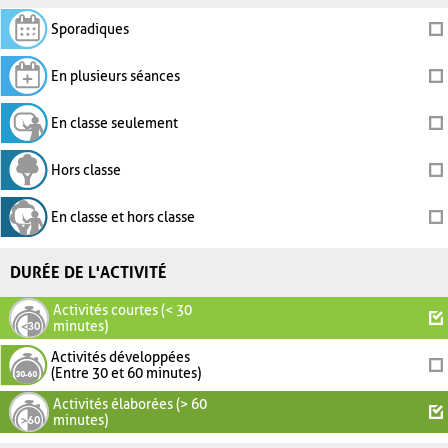
Sporadiques
En plusieurs séances
En classe seulement
Hors classe
En classe et hors classe
DURÉE DE L'ACTIVITÉ
Activités courtes (< 30
minutes)
Activités développées
(Entre 30 et 60 minutes)
Activités élaborées (> 60
minutes)