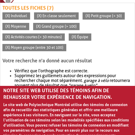
TOUTES LES FICHES (7)
(X) Individuel
(X) En classe seulement
(X) Petit groupe (< 30)
(X) Moyenne
(X) Grand groupe (> 100)
(X) Activités courtes (< 30 minutes)
(X) Équipe
(X) Moyen groupe (entre 30 et 100)
Votre recherche n'a donné aucun résultat
Vérifiez que l'orthographe est correcte.
Supprimez les guillemets autour des expressions pour
rechercher chaque mot séparément.
garage à vélo
retournera
souvent plus de résultat que
"garage à vélo"
.
NOTRE SITE WEB UTILISE DES TÉMOINS AFIN DE
Envisagez d'élargir votre recherche avec
OR
.
garage OR vélo
retournera souvent plus de résultat que
garage à vélo
.
REHAUSSER VOTRE EXPÉRIENCE DE NAVIGATION.
Le site web de Polytechnique Montréal utilise des témoins de connexion
afin de recueillir des statistiques générales et offrir une meilleure
expérience à ses visiteurs. En naviguant sur le site, vous acceptez
l’utilisation de ces témoins selon les modalités spécifiées aux conditions
d’utilisation. Vous pouvez refuser les témoins de connexion en modifiant
vos paramètres de navigation. Pour en savoir plus sur le recours aux