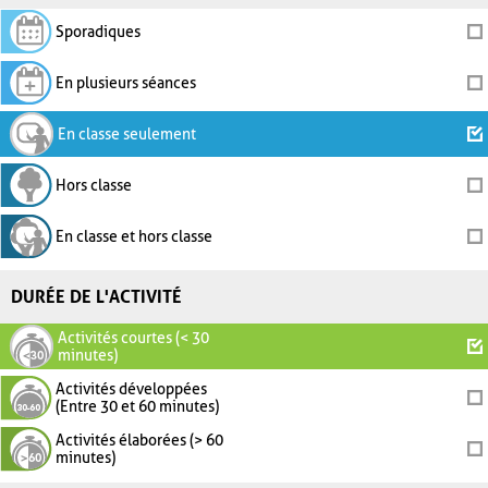
Sporadiques
En plusieurs séances
En classe seulement
Hors classe
En classe et hors classe
DURÉE DE L'ACTIVITÉ
Activités courtes (< 30
minutes)
Activités développées
(Entre 30 et 60 minutes)
Activités élaborées (> 60
minutes)