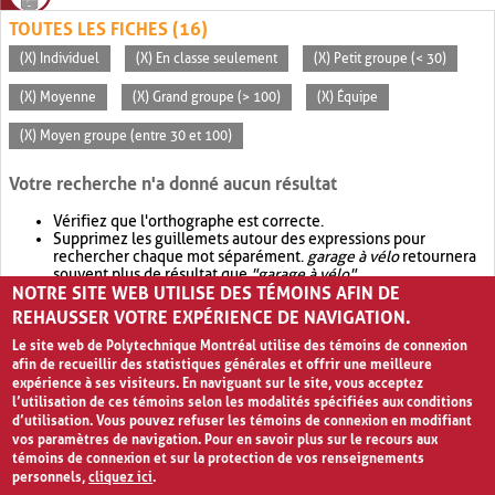
TOUTES LES FICHES (16)
(X) Individuel
(X) En classe seulement
(X) Petit groupe (< 30)
(X) Moyenne
(X) Grand groupe (> 100)
(X) Équipe
(X) Moyen groupe (entre 30 et 100)
Votre recherche n'a donné aucun résultat
Vérifiez que l'orthographe est correcte.
Supprimez les guillemets autour des expressions pour
rechercher chaque mot séparément.
garage à vélo
retournera
souvent plus de résultat que
"garage à vélo"
.
NOTRE SITE WEB UTILISE DES TÉMOINS AFIN DE
Envisagez d'élargir votre recherche avec
OR
.
garage OR vélo
retournera souvent plus de résultat que
garage à vélo
.
REHAUSSER VOTRE EXPÉRIENCE DE NAVIGATION.
Le site web de Polytechnique Montréal utilise des témoins de connexion
afin de recueillir des statistiques générales et offrir une meilleure
expérience à ses visiteurs. En naviguant sur le site, vous acceptez
l’utilisation de ces témoins selon les modalités spécifiées aux conditions
d’utilisation. Vous pouvez refuser les témoins de connexion en modifiant
vos paramètres de navigation. Pour en savoir plus sur le recours aux
témoins de connexion et sur la protection de vos renseignements
personnels,
cliquez ici
.
Avis de confidentialité et conditions d’utilisation