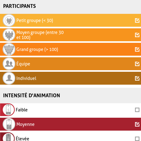
PARTICIPANTS
Petit groupe (< 30)
Moyen groupe (entre 30
et 100)
Grand groupe (> 100)
Équipe
Individuel
INTENSITÉ D'ANIMATION
Faible
Moyenne
Élevée