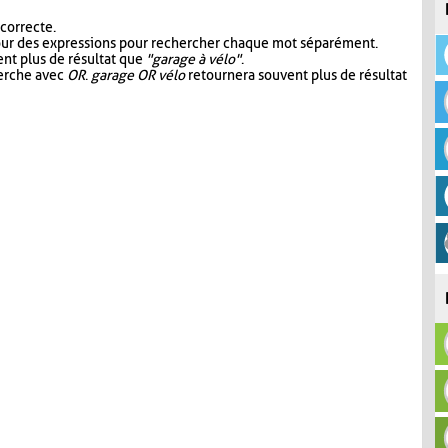
 correcte.
our des expressions pour rechercher chaque mot séparément.
nt plus de résultat que
"garage à vélo"
.
herche avec
OR
.
garage OR vélo
retournera souvent plus de résultat