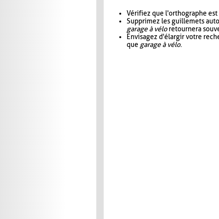
Vérifiez que l'orthographe est
Supprimez les guillemets aut
garage à vélo
retournera souve
Envisagez d'élargir votre rec
que
garage à vélo
.