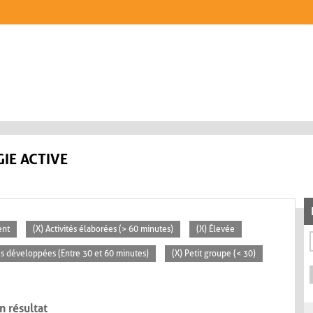
IE ACTIVE
ent
(X) Activités élaborées (> 60 minutes)
(X) Élevée
tés développées (Entre 30 et 60 minutes)
(X) Petit groupe (< 30)
n résultat