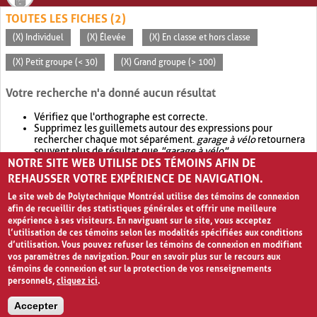
TOUTES LES FICHES (2)
(X) Individuel
(X) Élevée
(X) En classe et hors classe
(X) Petit groupe (< 30)
(X) Grand groupe (> 100)
Votre recherche n'a donné aucun résultat
Vérifiez que l'orthographe est correcte.
Supprimez les guillemets autour des expressions pour
rechercher chaque mot séparément.
garage à vélo
retournera
souvent plus de résultat que
"garage à vélo"
.
NOTRE SITE WEB UTILISE DES TÉMOINS AFIN DE
Envisagez d'élargir votre recherche avec
OR
.
garage OR vélo
retournera souvent plus de résultat que
garage à vélo
.
REHAUSSER VOTRE EXPÉRIENCE DE NAVIGATION.
Le site web de Polytechnique Montréal utilise des témoins de connexion
afin de recueillir des statistiques générales et offrir une meilleure
expérience à ses visiteurs. En naviguant sur le site, vous acceptez
l’utilisation de ces témoins selon les modalités spécifiées aux conditions
d’utilisation. Vous pouvez refuser les témoins de connexion en modifiant
vos paramètres de navigation. Pour en savoir plus sur le recours aux
témoins de connexion et sur la protection de vos renseignements
personnels,
cliquez ici
.
Avis de confidentialité et conditions d’utilisation
Accepter