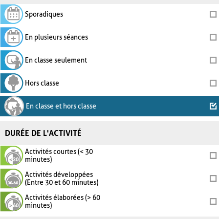
Sporadiques
En plusieurs séances
En classe seulement
Hors classe
En classe et hors classe
DURÉE DE L'ACTIVITÉ
Activités courtes (< 30
minutes)
Activités développées
(Entre 30 et 60 minutes)
Activités élaborées (> 60
minutes)