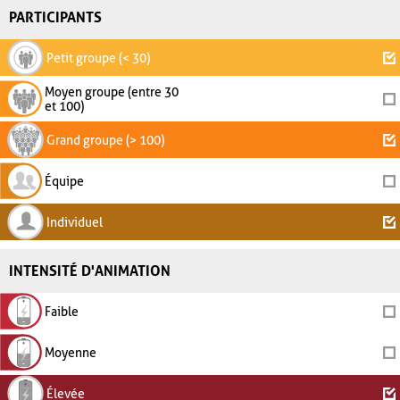
PARTICIPANTS
Petit groupe (< 30)
Moyen groupe (entre 30
et 100)
Grand groupe (> 100)
Équipe
Individuel
INTENSITÉ D'ANIMATION
Faible
Moyenne
Élevée