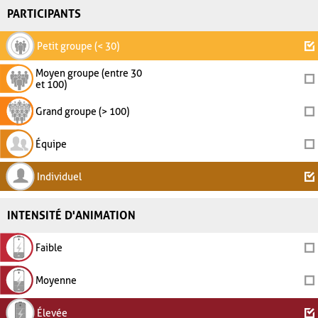
PARTICIPANTS
Petit groupe (< 30)
Moyen groupe (entre 30
et 100)
Grand groupe (> 100)
Équipe
Individuel
INTENSITÉ D'ANIMATION
Faible
Moyenne
Élevée