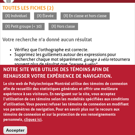
TOUTES LES FICHES (2)
(X) Individuel
(X) Élevée
(X) En classe et hors classe
(X) Petit groupe (< 30)
(X) Hors classe
Votre recherche n'a donné aucun résultat
Vérifiez que l'orthographe est correcte.
Supprimez les guillemets autour des expressions pour
rechercher chaque mot séparément.
garage à vélo
retournera
souvent plus de résultat que
"garage à vélo"
.
NOTRE SITE WEB UTILISE DES TÉMOINS AFIN DE
Envisagez d'élargir votre recherche avec
OR
.
garage OR vélo
retournera souvent plus de résultat que
garage à vélo
.
REHAUSSER VOTRE EXPÉRIENCE DE NAVIGATION.
Le site web de Polytechnique Montréal utilise des témoins de connexion
afin de recueillir des statistiques générales et offrir une meilleure
expérience à ses visiteurs. En naviguant sur le site, vous acceptez
l’utilisation de ces témoins selon les modalités spécifiées aux conditions
d’utilisation. Vous pouvez refuser les témoins de connexion en modifiant
vos paramètres de navigation. Pour en savoir plus sur le recours aux
témoins de connexion et sur la protection de vos renseignements
personnels,
cliquez ici
.
Avis de confidentialité et conditions d’utilisation
Accepter