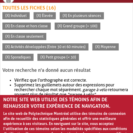
TOUTES LES FICHES (16)
(X) Individuel
(X) Élevée
(X) En plusieurs séances
(X) En classe et hors classe
(X) Grand groupe (> 100)
(X) En classe seulement
(X) Activités développées (Entre 30 et 60 minutes)
(X) Moyenne
(X) Sporadiques
(X) Petit groupe (< 30)
Votre recherche n'a donné aucun résultat
Vérifiez que l'orthographe est correcte.
Supprimez les guillemets autour des expressions pour
rechercher chaque mot séparément.
garage à vélo
retournera
souvent plus de résultat que
"garage à vélo"
.
NOTRE SITE WEB UTILISE DES TÉMOINS AFIN DE
Envisagez d'élargir votre recherche avec
OR
.
garage OR vélo
retournera souvent plus de résultat que
garage à vélo
.
REHAUSSER VOTRE EXPÉRIENCE DE NAVIGATION.
Le site web de Polytechnique Montréal utilise des témoins de connexion
afin de recueillir des statistiques générales et offrir une meilleure
expérience à ses visiteurs. En naviguant sur le site, vous acceptez
l’utilisation de ces témoins selon les modalités spécifiées aux conditions