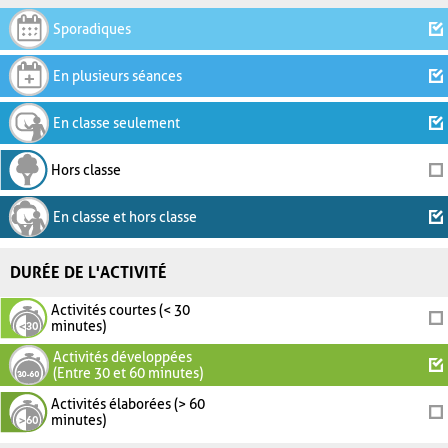
Sporadiques
En plusieurs séances
En classe seulement
Hors classe
En classe et hors classe
DURÉE DE L'ACTIVITÉ
Activités courtes (< 30
minutes)
Activités développées
(Entre 30 et 60 minutes)
Activités élaborées (> 60
minutes)