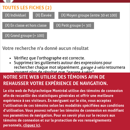
TOUTES LES FICHES (2)
(X) Individuel
(X) Élevée
(X) Moyen groupe (entre 30 et 100)
(X) En classe et hors classe
(X) Petit groupe (< 30)
(X) Grand groupe (> 100)
Votre recherche n'a donné aucun résultat
Vérifiez que l'orthographe est correcte.
Supprimez les guillemets autour des expressions pour
rechercher chaque mot séparément.
garage à vélo
retournera
souvent plus de résultat que
"garage à vélo"
.
NOTRE SITE WEB UTILISE DES TÉMOINS AFIN DE
Envisagez d'élargir votre recherche avec
OR
.
garage OR vélo
retournera souvent plus de résultat que
garage à vélo
.
REHAUSSER VOTRE EXPÉRIENCE DE NAVIGATION.
Le site web de Polytechnique Montréal utilise des témoins de connexion
afin de recueillir des statistiques générales et offrir une meilleure
expérience à ses visiteurs. En naviguant sur le site, vous acceptez
l’utilisation de ces témoins selon les modalités spécifiées aux conditions
d’utilisation. Vous pouvez refuser les témoins de connexion en modifiant
vos paramètres de navigation. Pour en savoir plus sur le recours aux
témoins de connexion et sur la protection de vos renseignements
personnels,
cliquez ici
.
Avis de confidentialité et conditions d’utilisation