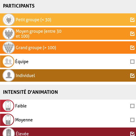
PARTICIPANTS
Petit groupe (< 30)
Moyen groupe (entre 30
et 100)
Grand groupe (> 100)
Équipe
Individuel
INTENSITÉ D'ANIMATION
Faible
Moyenne
Élevée