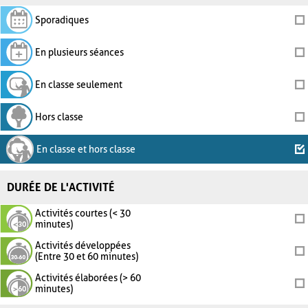
Sporadiques
En plusieurs séances
En classe seulement
Hors classe
En classe et hors classe
DURÉE DE L'ACTIVITÉ
Activités courtes (< 30
minutes)
Activités développées
(Entre 30 et 60 minutes)
Activités élaborées (> 60
minutes)