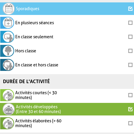
Sporadiques
En plusieurs séances
En classe seulement
Hors classe
En classe et hors classe
DURÉE DE L'ACTIVITÉ
Activités courtes (< 30
minutes)
Activités développées
(Entre 30 et 60 minutes)
Activités élaborées (> 60
minutes)