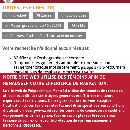
TOUTES LES FICHES (20)
(X) Individuel
(X) Élevée
(X) Sporadiques
(X) Moyen groupe (entre 30 et 100)
(X) Faible
(X) Activités développées (Entre 30 et 60 minutes)
Votre recherche n'a donné aucun résultat
Vérifiez que l'orthographe est correcte.
Supprimez les guillemets autour des expressions pour
rechercher chaque mot séparément.
garage à vélo
retournera
souvent plus de résultat que
"garage à vélo"
.
NOTRE SITE WEB UTILISE DES TÉMOINS AFIN DE
Envisagez d'élargir votre recherche avec
OR
.
garage OR vélo
retournera souvent plus de résultat que
garage à vélo
.
REHAUSSER VOTRE EXPÉRIENCE DE NAVIGATION.
Le site web de Polytechnique Montréal utilise des témoins de connexion
afin de recueillir des statistiques générales et offrir une meilleure
expérience à ses visiteurs. En naviguant sur le site, vous acceptez
l’utilisation de ces témoins selon les modalités spécifiées aux conditions
d’utilisation. Vous pouvez refuser les témoins de connexion en modifiant
vos paramètres de navigation. Pour en savoir plus sur le recours aux
témoins de connexion et sur la protection de vos renseignements
personnels,
cliquez ici
.
Avis de confidentialité et conditions d’utilisation