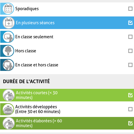
Sporadiques
En plusieurs séances
En classe seulement
Hors classe
En classe et hors classe
DURÉE DE L'ACTIVITÉ
Activités courtes (< 30
minutes)
Activités développées
(Entre 30 et 60 minutes)
Activités élaborées (> 60
minutes)