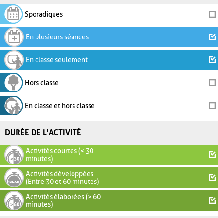
Sporadiques
En plusieurs séances
En classe seulement
Hors classe
En classe et hors classe
DURÉE DE L'ACTIVITÉ
Activités courtes (< 30
minutes)
Activités développées
(Entre 30 et 60 minutes)
Activités élaborées (> 60
minutes)