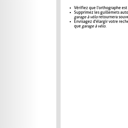
Vérifiez que l'orthographe est
Supprimez les guillemets aut
garage à vélo
retournera souve
Envisagez d'élargir votre rec
que
garage à vélo
.