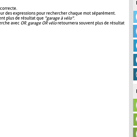
 correcte.
our des expressions pour rechercher chaque mot séparément.
nt plus de résultat que
"garage à vélo"
.
herche avec
OR
.
garage OR vélo
retournera souvent plus de résultat