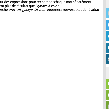
our des expressions pour rechercher chaque mot séparément.
nt plus de résultat que
"garage à vélo"
.
herche avec
OR
.
garage OR vélo
retournera souvent plus de résultat