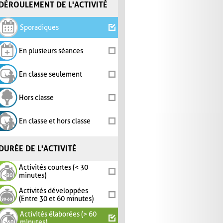
DÉROULEMENT DE L'ACTIVITÉ
Sporadiques
En plusieurs séances
En classe seulement
Hors classe
En classe et hors classe
DURÉE DE L'ACTIVITÉ
Activités courtes (< 30
minutes)
Activités développées
(Entre 30 et 60 minutes)
Activités élaborées (> 60
minutes)