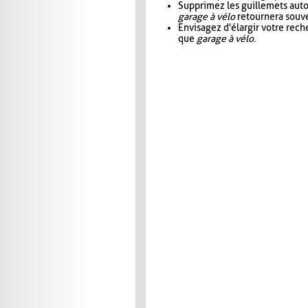
Supprimez les guillemets aut
garage à vélo
retournera souve
Envisagez d'élargir votre rec
que
garage à vélo
.