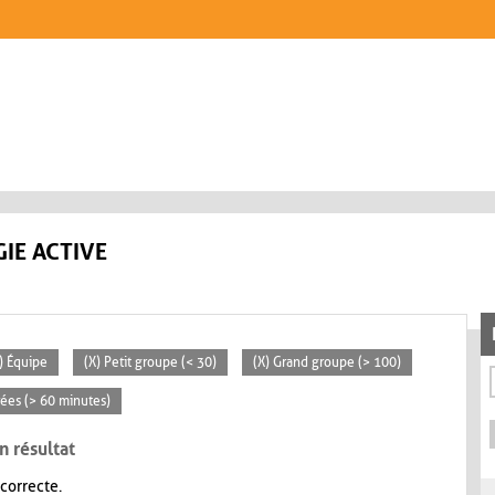
IE ACTIVE
) Équipe
(X) Petit groupe (< 30)
(X) Grand groupe (> 100)
rées (> 60 minutes)
n résultat
 correcte.