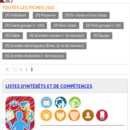
TOUTES LES FICHES (50)
(X) Individuel
(X) Moyenne
(X) En classe et hors classe
(X) Grand groupe (> 100)
(X) Hors classe
(X) Petit groupe (< 30)
(X) Faible
(X) Activités courtes (< 30 minutes)
(X) Équipe
(X) Activités développées (Entre 30 et 60 minutes)
(X) Activités élaborées (> 60 minutes)
PAGES
«
‹
1
2
3
LISTES D'INTÉRÊTS ET DE COMPÉTENCES