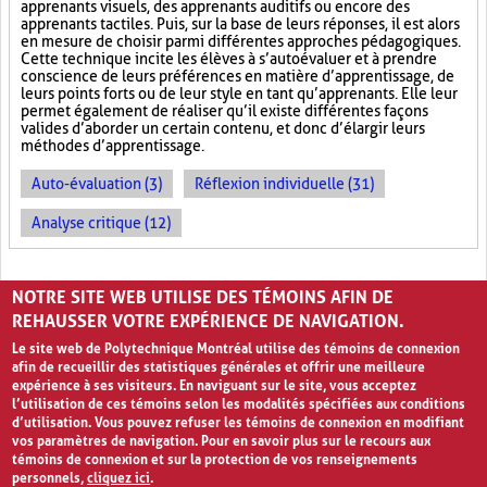
apprenants visuels, des apprenants auditifs ou encore des
apprenants tactiles. Puis, sur la base de leurs réponses, il est alors
en mesure de choisir parmi différentes approches pédagogiques.
Cette technique incite les élèves à s’autoévaluer et à prendre
conscience de leurs préférences en matière d’apprentissage, de
leurs points forts ou de leur style en tant qu’apprenants. Elle leur
permet également de réaliser qu’il existe différentes façons
valides d’aborder un certain contenu, et donc d’élargir leurs
méthodes d’apprentissage.
Auto-évaluation (3)
Réflexion individuelle (31)
Analyse critique (12)
PAGES
NOTRE SITE WEB UTILISE DES TÉMOINS AFIN DE
«
‹
1
2
3
REHAUSSER VOTRE EXPÉRIENCE DE NAVIGATION.
Le site web de Polytechnique Montréal utilise des témoins de connexion
afin de recueillir des statistiques générales et offrir une meilleure
expérience à ses visiteurs. En naviguant sur le site, vous acceptez
l’utilisation de ces témoins selon les modalités spécifiées aux conditions
d’utilisation. Vous pouvez refuser les témoins de connexion en modifiant
vos paramètres de navigation. Pour en savoir plus sur le recours aux
témoins de connexion et sur la protection de vos renseignements
personnels,
cliquez ici
.