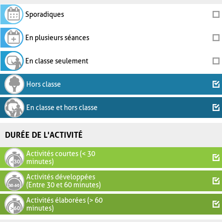
Sporadiques
En plusieurs séances
En classe seulement
Hors classe
En classe et hors classe
DURÉE DE L'ACTIVITÉ
Activités courtes (< 30
minutes)
Activités développées
(Entre 30 et 60 minutes)
Activités élaborées (> 60
minutes)