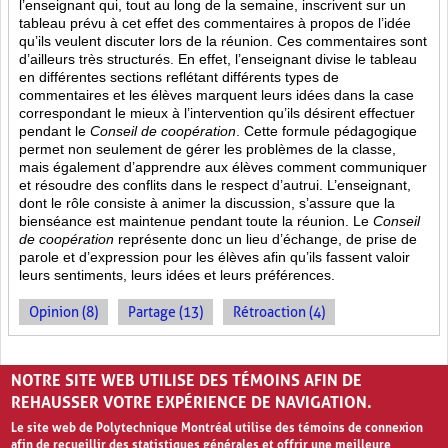
l’enseignant qui, tout au long de la semaine, inscrivent sur un
tableau prévu à cet effet des commentaires à propos de l’idée
qu’ils veulent discuter lors de la réunion. Ces commentaires sont
d’ailleurs très structurés. En effet, l’enseignant divise le tableau
en différentes sections reflétant différents types de
commentaires et les élèves marquent leurs idées dans la case
correspondant le mieux à l’intervention qu’ils désirent effectuer
pendant le
Conseil de coopération
. Cette formule pédagogique
permet non seulement de gérer les problèmes de la classe,
mais également d’apprendre aux élèves comment communiquer
et résoudre des conflits dans le respect d’autrui. L’enseignant,
dont le rôle consiste à animer la discussion, s’assure que la
bienséance est maintenue pendant toute la réunion. Le
Conseil
de coopération
représente donc un lieu d’échange, de prise de
parole et d’expression pour les élèves afin qu’ils fassent valoir
leurs sentiments, leurs idées et leurs préférences.
Opinion (8)
Partage (13)
Rétroaction (4)
PAGES
NOTRE SITE WEB UTILISE DES TÉMOINS AFIN DE
«
‹
1
2
3
REHAUSSER VOTRE EXPÉRIENCE DE NAVIGATION.
Le site web de Polytechnique Montréal utilise des témoins de connexion
afin de recueillir des statistiques générales et offrir une meilleure