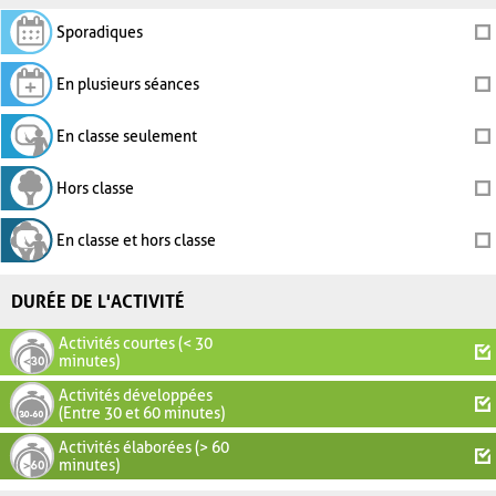
Sporadiques
En plusieurs séances
En classe seulement
Hors classe
En classe et hors classe
DURÉE DE L'ACTIVITÉ
Activités courtes (< 30
minutes)
Activités développées
(Entre 30 et 60 minutes)
Activités élaborées (> 60
minutes)