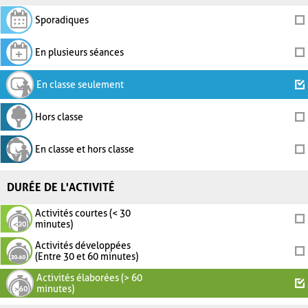
Sporadiques
En plusieurs séances
En classe seulement
Hors classe
En classe et hors classe
DURÉE DE L'ACTIVITÉ
Activités courtes (< 30
minutes)
Activités développées
(Entre 30 et 60 minutes)
Activités élaborées (> 60
minutes)