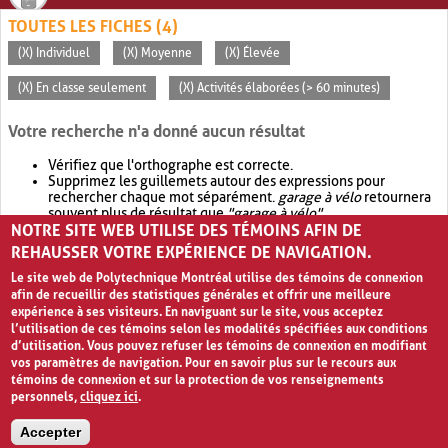
TOUTES LES FICHES (4)
(X) Individuel
(X) Moyenne
(X) Élevée
(X) En classe seulement
(X) Activités élaborées (> 60 minutes)
Votre recherche n'a donné aucun résultat
Vérifiez que l'orthographe est correcte.
Supprimez les guillemets autour des expressions pour
rechercher chaque mot séparément.
garage à vélo
retournera
souvent plus de résultat que
"garage à vélo"
.
NOTRE SITE WEB UTILISE DES TÉMOINS AFIN DE
Envisagez d'élargir votre recherche avec
OR
.
garage OR vélo
retournera souvent plus de résultat que
garage à vélo
.
REHAUSSER VOTRE EXPÉRIENCE DE NAVIGATION.
Le site web de Polytechnique Montréal utilise des témoins de connexion
afin de recueillir des statistiques générales et offrir une meilleure
expérience à ses visiteurs. En naviguant sur le site, vous acceptez
l’utilisation de ces témoins selon les modalités spécifiées aux conditions
d’utilisation. Vous pouvez refuser les témoins de connexion en modifiant
vos paramètres de navigation. Pour en savoir plus sur le recours aux
témoins de connexion et sur la protection de vos renseignements
personnels,
cliquez ici
.
Avis de confidentialité et conditions d’utilisation
Accepter