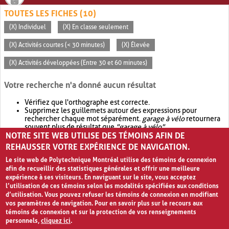
TOUTES LES FICHES (10)
(X) Individuel
(X) En classe seulement
(X) Activités courtes (< 30 minutes)
(X) Élevée
(X) Activités développées (Entre 30 et 60 minutes)
Votre recherche n'a donné aucun résultat
Vérifiez que l'orthographe est correcte.
Supprimez les guillemets autour des expressions pour
rechercher chaque mot séparément.
garage à vélo
retournera
souvent plus de résultat que
"garage à vélo"
.
NOTRE SITE WEB UTILISE DES TÉMOINS AFIN DE
Envisagez d'élargir votre recherche avec
OR
.
garage OR vélo
retournera souvent plus de résultat que
garage à vélo
.
REHAUSSER VOTRE EXPÉRIENCE DE NAVIGATION.
Le site web de Polytechnique Montréal utilise des témoins de connexion
afin de recueillir des statistiques générales et offrir une meilleure
expérience à ses visiteurs. En naviguant sur le site, vous acceptez
l’utilisation de ces témoins selon les modalités spécifiées aux conditions
d’utilisation. Vous pouvez refuser les témoins de connexion en modifiant
vos paramètres de navigation. Pour en savoir plus sur le recours aux
témoins de connexion et sur la protection de vos renseignements
personnels,
cliquez ici
.
Avis de confidentialité et conditions d’utilisation