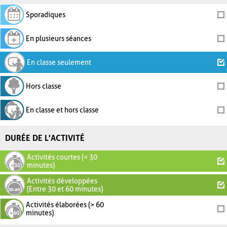
Sporadiques
En plusieurs séances
En classe seulement
Hors classe
En classe et hors classe
DURÉE DE L'ACTIVITÉ
Activités courtes (< 30
minutes)
Activités développées
(Entre 30 et 60 minutes)
Activités élaborées (> 60
minutes)