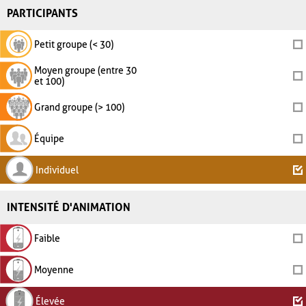
PARTICIPANTS
Petit groupe (< 30)
Moyen groupe (entre 30
et 100)
Grand groupe (> 100)
Équipe
Individuel
INTENSITÉ D'ANIMATION
Faible
Moyenne
Élevée