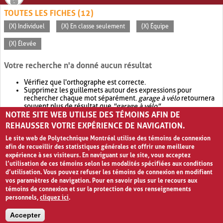
TOUTES LES FICHES (12)
(X) Individuel
(X) En classe seulement
(X) Équipe
(X) Élevée
Votre recherche n'a donné aucun résultat
Vérifiez que l'orthographe est correcte.
Supprimez les guillemets autour des expressions pour
rechercher chaque mot séparément.
garage à vélo
retournera
souvent plus de résultat que
"garage à vélo"
.
NOTRE SITE WEB UTILISE DES TÉMOINS AFIN DE
Envisagez d'élargir votre recherche avec
OR
.
garage OR vélo
retournera souvent plus de résultat que
garage à vélo
.
REHAUSSER VOTRE EXPÉRIENCE DE NAVIGATION.
Le site web de Polytechnique Montréal utilise des témoins de connexion
afin de recueillir des statistiques générales et offrir une meilleure
expérience à ses visiteurs. En naviguant sur le site, vous acceptez
l’utilisation de ces témoins selon les modalités spécifiées aux conditions
d’utilisation. Vous pouvez refuser les témoins de connexion en modifiant
vos paramètres de navigation. Pour en savoir plus sur le recours aux
témoins de connexion et sur la protection de vos renseignements
personnels,
cliquez ici
.
Avis de confidentialité et conditions d’utilisation
Accepter