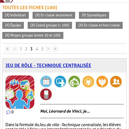
TOUTES LES FICHES (100)
(X) Individuel
(X) En classe seulement
(X) Sporadiques
(X) Équipe
(X) Grand groupe (> 100)
(X) En classe et hors classe
(X) Moyen groupe (entre 30 et 100)
PAGES
«
‹
1
2
3
4
5
›
»
JEU DE RÔLE - TECHNIQUE CENTRALISÉE
Moi, Léornard de Vinci, je...
0
Dans la formule du
Jeu de rôle - Technique centralisée
, les élèves