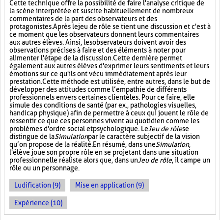
Cette technique offre la possibilité de faire l'analyse critique de
la scène interprétée et suscite habituellement de nombreux
commentaires de la part des observateurs et des
protagonistes. Après le jeu de rôle se tient une discussion et c'est à
ce moment que les observateurs donnent leurs commentaires
aux autres élèves. Ainsi, les observateurs doivent avoir des
observations précises à faire et des éléments à noter pour
alimenter l'étape de la discussion. Cette dernière permet
également aux autres élèves d'exprimer leurs sentiments et leurs
émotions sur ce qu'ils ont vécu immédiatement après leur
prestation. Cette méthode est utilisée, entre autres, dans le but de
développer des attitudes comme l’empathie de différents
professionnels envers certaines clientèles. Pour ce faire, elle
simule des conditions de santé (par ex., pathologies visuelles,
handicap physique) afin de permettre à ceux qui jouent le rôle de
ressentir ce que ces personnes vivent au quotidien comme les
problèmes d'ordre social et psychologique. Le
Jeu de rôle
se
distingue de la
Simulation
par le caractère subjectif de la vision
qu’on propose de la réalité. En résumé, dans une
Simulation
,
l'élève joue son propre rôle en se projetant dans une situation
professionnelle réaliste alors que, dans un
Jeu de rôle
, il campe un
rôle ou un personnage.
Ludification (9)
Mise en application (9)
Expérience (10)