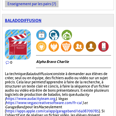
Enseignement par les pairs (7)
BALADODIFFUSION
Alpha Bravo Charlie
0
La technique
Baladodiffusion
consiste à demander aux élèves de
créer, seul ou en équipe, des fichiers audio ou vidéo sur un sujet
précis. Cela leur permet d'apprendre à faire de la recherche, à
structurer un texte clair et concis, à faire la séquence d'un fichier
audio ou vidéo et à être de bons présentateurs. Il existe plusieurs
logiciels de production de balados, tels que
Audacity
(
https://www.audacityteam.org
), Vegas
(
https://www.vegascreativesoftware.com/fr-ca/
) et
GarageBand,
pour les
Mac
seulement
(
https://apps.apple.com/ca/app/garageband/id408709785
). Si
l'objectif est de réaliser un fichier vidéo, les élèves doivent