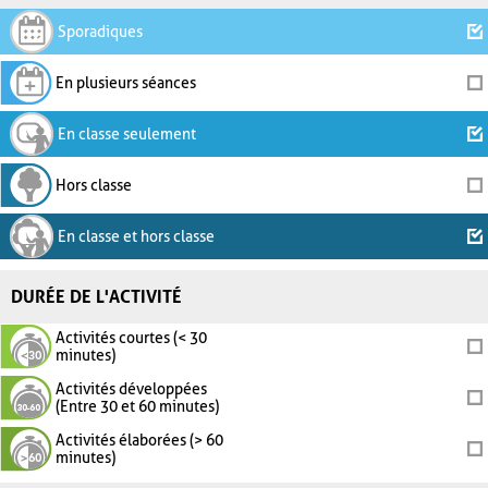
Sporadiques
En plusieurs séances
En classe seulement
Hors classe
En classe et hors classe
DURÉE DE L'ACTIVITÉ
Activités courtes (< 30
minutes)
Activités développées
(Entre 30 et 60 minutes)
Activités élaborées (> 60
minutes)