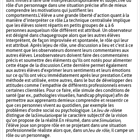
sont invités à faire une interprétation spontanée et subjective du
rôle d'un personnage dans une situation précise afin de mieux
comprendre les motivations qui justifient les
comportements. L’élève a une grande liberté d’action quant à la
manière d’interpréter ce rôle. La technique centralisée implique
que les élèves soient répartis en petits groupes de 4 à 6
personnes auxquels un rôle différent est attribué. Un observateur
est désigné dans chaque groupe alors que les autres élèves
interprètent, de façon improvisée et spontanée, le rôle qui leur
est attribué. Après le jeu de rôle, une discussion a lieu et c'est à ce
moment que les observateurs donnent leurs commentaires aux
autres élèves. Les observateurs doivent faire des commentaires
précis et soumettre des éléments qu'ils ont notés pour alimenter
cette étape de la discussion. Cette dernière permet également
aux autres élèves d'exprimer leurs sentiments et leurs émotions
sur ce qu'ils ont vécu immédiatement après leur prestation. Cette
méthode est utilisée, entre autres, dans le but de développer des
attitudes comme l’empathie de différents professionnels envers
certaines clientèles. Pour ce faire, elle simule des conditions de
santé (par ex., pathologies visuelles, handicap physique) afin de
permettre aux apprenants de mieux comprendre et ressentir ce
que ces personnes vivent au quotidien, par exemple les
problèmes d'ordre social ou psychologique. Le
Jeu de rôle
se
distingue de la
Simulation
par le caractère subjectif de la vision
qu’on propose de la réalité. En résumé, dans une
Simulation
,
l'élève joue son propre rôle en se projetant dans une situation
professionnelle réaliste alors que, dans un
Jeu de rôle
, il campe un
rôle ou un personnage.