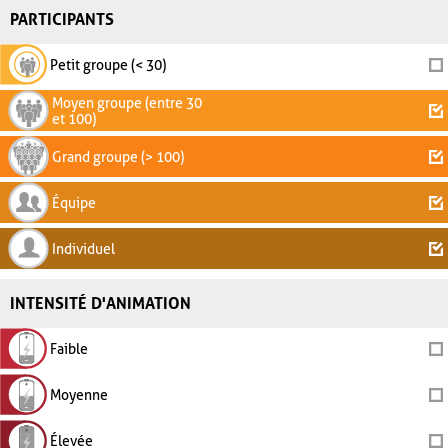
PARTICIPANTS
Petit groupe (< 30)
Moyen groupe (entre 30
et 100)
Grand groupe (> 100)
Équipe
Individuel
INTENSITÉ D'ANIMATION
Faible
Moyenne
Élevée