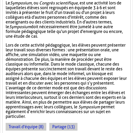
Le
Symposium
, ou
Congrès scientifique
, est une activité lors de
laquelle les élèves sont regroupés en équipe de 3 à 6 et sont
invités à présenter le fruit d'un travail ou d'un projet à leurs
collègues et à d'autres personnes d'intérêt, comme des
enseignants ou des clients industriels. En d'autres termes,
le
Symposium
doit nécessairement être jumelé à une autre
formule pédagogique telle qu'un projet d'envergure ou encore,
une étude de cas.
Lors de cette activité pédagogique, les élèves peuvent présenter
leur travail sous diverses formes : une présentation orale, une
affiche, une simulation vidéo, une maquette ou une
démonstration. De plus, la manière de procéder peut être
classique ou informelle. Dans le mode classique, chacune des
équipes présente succinctement son travail devant le reste des
auditeurs alors que, dans le mode informel, un kiosque est
assigné à chacune des équipes et les élèves peuvent exposer leur
travail et en discuter avec les personnes qui s’y présentent.
L’avantage de ce dernier mode est que des discussions
intéressantes peuvent émerger des échanges entre les élèves et
leurs interlocuteurs, surtout si ces derniers sont des experts en la
matière. Ainsi, en plus de permettre aux élèves de partager leurs
apprentissages avec leurs collègues, le
Symposium
permet
également d’enrichir leurs connaissances sur un sujet en
particulier.
Travail d'équipe (8)
Partage (13)