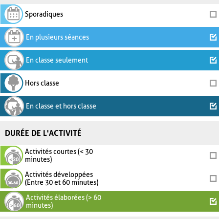
Sporadiques
En plusieurs séances
En classe seulement
Hors classe
En classe et hors classe
DURÉE DE L'ACTIVITÉ
Activités courtes (< 30
minutes)
Activités développées
(Entre 30 et 60 minutes)
Activités élaborées (> 60
minutes)