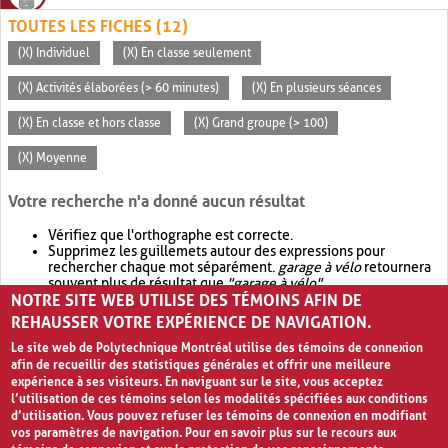
TOUTES LES FICHES (12)
(X) Individuel
(X) En classe seulement
(X) Activités élaborées (> 60 minutes)
(X) En plusieurs séances
(X) En classe et hors classe
(X) Grand groupe (> 100)
(X) Moyenne
Votre recherche n'a donné aucun résultat
Vérifiez que l'orthographe est correcte.
Supprimez les guillemets autour des expressions pour
rechercher chaque mot séparément.
garage à vélo
retournera
souvent plus de résultat que
"garage à vélo"
.
NOTRE SITE WEB UTILISE DES TÉMOINS AFIN DE
Envisagez d'élargir votre recherche avec
OR
.
garage OR vélo
retournera souvent plus de résultat que
garage à vélo
.
REHAUSSER VOTRE EXPÉRIENCE DE NAVIGATION.
Le site web de Polytechnique Montréal utilise des témoins de connexion
afin de recueillir des statistiques générales et offrir une meilleure
expérience à ses visiteurs. En naviguant sur le site, vous acceptez
l’utilisation de ces témoins selon les modalités spécifiées aux conditions
d’utilisation. Vous pouvez refuser les témoins de connexion en modifiant
vos paramètres de navigation. Pour en savoir plus sur le recours aux