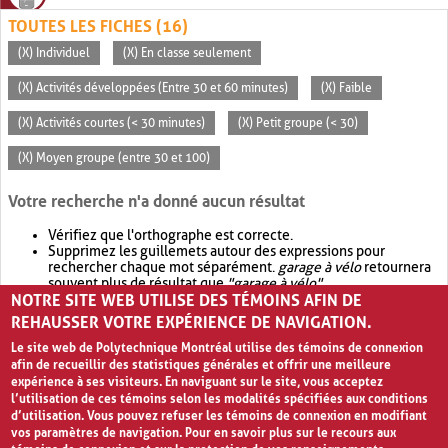
TOUTES LES FICHES (16)
(X) Individuel
(X) En classe seulement
(X) Activités développées (Entre 30 et 60 minutes)
(X) Faible
(X) Activités courtes (< 30 minutes)
(X) Petit groupe (< 30)
(X) Moyen groupe (entre 30 et 100)
Votre recherche n'a donné aucun résultat
Vérifiez que l'orthographe est correcte.
Supprimez les guillemets autour des expressions pour
rechercher chaque mot séparément.
garage à vélo
retournera
souvent plus de résultat que
"garage à vélo"
.
NOTRE SITE WEB UTILISE DES TÉMOINS AFIN DE
Envisagez d'élargir votre recherche avec
OR
.
garage OR vélo
retournera souvent plus de résultat que
garage à vélo
.
REHAUSSER VOTRE EXPÉRIENCE DE NAVIGATION.
Le site web de Polytechnique Montréal utilise des témoins de connexion
afin de recueillir des statistiques générales et offrir une meilleure
expérience à ses visiteurs. En naviguant sur le site, vous acceptez
l’utilisation de ces témoins selon les modalités spécifiées aux conditions
d’utilisation. Vous pouvez refuser les témoins de connexion en modifiant
vos paramètres de navigation. Pour en savoir plus sur le recours aux