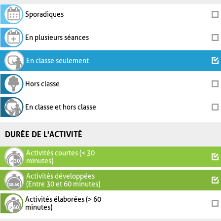
Sporadiques
En plusieurs séances
En classe seulement
Hors classe
En classe et hors classe
DURÉE DE L'ACTIVITÉ
Activités courtes (< 30
minutes)
Activités développées
(Entre 30 et 60 minutes)
Activités élaborées (> 60
minutes)