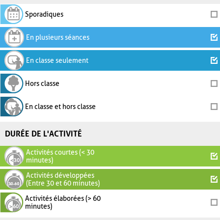
Sporadiques
En plusieurs séances
En classe seulement
Hors classe
En classe et hors classe
DURÉE DE L'ACTIVITÉ
Activités courtes (< 30
minutes)
Activités développées
(Entre 30 et 60 minutes)
Activités élaborées (> 60
minutes)