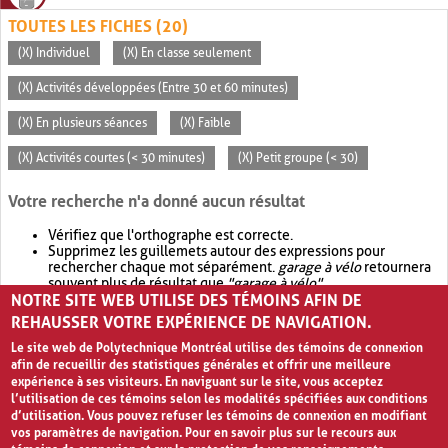
TOUTES LES FICHES (20)
(X) Individuel
(X) En classe seulement
(X) Activités développées (Entre 30 et 60 minutes)
(X) En plusieurs séances
(X) Faible
(X) Activités courtes (< 30 minutes)
(X) Petit groupe (< 30)
Votre recherche n'a donné aucun résultat
Vérifiez que l'orthographe est correcte.
Supprimez les guillemets autour des expressions pour
rechercher chaque mot séparément.
garage à vélo
retournera
souvent plus de résultat que
"garage à vélo"
.
NOTRE SITE WEB UTILISE DES TÉMOINS AFIN DE
Envisagez d'élargir votre recherche avec
OR
.
garage OR vélo
retournera souvent plus de résultat que
garage à vélo
.
REHAUSSER VOTRE EXPÉRIENCE DE NAVIGATION.
Le site web de Polytechnique Montréal utilise des témoins de connexion
afin de recueillir des statistiques générales et offrir une meilleure
expérience à ses visiteurs. En naviguant sur le site, vous acceptez
l’utilisation de ces témoins selon les modalités spécifiées aux conditions
d’utilisation. Vous pouvez refuser les témoins de connexion en modifiant
vos paramètres de navigation. Pour en savoir plus sur le recours aux