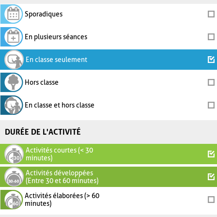
Sporadiques
En plusieurs séances
En classe seulement
Hors classe
En classe et hors classe
DURÉE DE L'ACTIVITÉ
Activités courtes (< 30
minutes)
Activités développées
(Entre 30 et 60 minutes)
Activités élaborées (> 60
minutes)