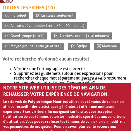
TOUTES LES FICHES (10)
(X) Individuel
(X) En classe seulement
(X) Activités développées (Entre 30 et 60 minutes)
(X) Grand groupe (> 100)
(X) Activités courtes (< 30 minutes)
(X) Moyen groupe (entre 30 et 100)
(X) Équipe
(X) Moyenne
Votre recherche n'a donné aucun résultat
Vérifiez que l'orthographe est correcte.
Supprimez les guillemets autour des expressions pour
rechercher chaque mot séparément.
garage à vélo
retournera
souvent plus de résultat que
"garage à vélo"
.
NOTRE SITE WEB UTILISE DES TÉMOINS AFIN DE
Envisagez d'élargir votre recherche avec
OR
.
garage OR vélo
retournera souvent plus de résultat que
garage à vélo
.
REHAUSSER VOTRE EXPÉRIENCE DE NAVIGATION.
Le site web de Polytechnique Montréal utilise des témoins de connexion
afin de recueillir des statistiques générales et offrir une meilleure
expérience à ses visiteurs. En naviguant sur le site, vous acceptez
l’utilisation de ces témoins selon les modalités spécifiées aux conditions
d’utilisation. Vous pouvez refuser les témoins de connexion en modifiant
vos paramètres de navigation. Pour en savoir plus sur le recours aux