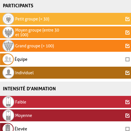
PARTICIPANTS
Petit groupe (< 30)
Moyen groupe (entre 30
et 100)
Grand groupe (> 100)
Équipe
Individuel
INTENSITÉ D'ANIMATION
Faible
Moyenne
Élevée