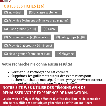
TOUTES LES FICHES (36)
(X) Individuel
(X) En classe seulement
(X) Activités développées (Entre 30 et 60 minutes)
(X) Grand groupe (> 100)
(X) Faible
(X) Activités courtes (< 30 minutes)
(X) Petit groupe (< 30)
(X) Activités élaborées (> 60 minutes)
(X) Moyen groupe (entre 30 et 100)
(X) Moyenne
Votre recherche n'a donné aucun résultat
Vérifiez que l'orthographe est correcte.
Supprimez les guillemets autour des expressions pour
rechercher chaque mot séparément.
garage à vélo
retournera
souvent plus de résultat que
"garage à vélo"
.
NOTRE SITE WEB UTILISE DES TÉMOINS AFIN DE
Envisagez d'élargir votre recherche avec
OR
.
garage OR vélo
retournera souvent plus de résultat que
garage à vélo
.
REHAUSSER VOTRE EXPÉRIENCE DE NAVIGATION.
Le site web de Polytechnique Montréal utilise des témoins de connexion
afin de recueillir des statistiques générales et offrir une meilleure