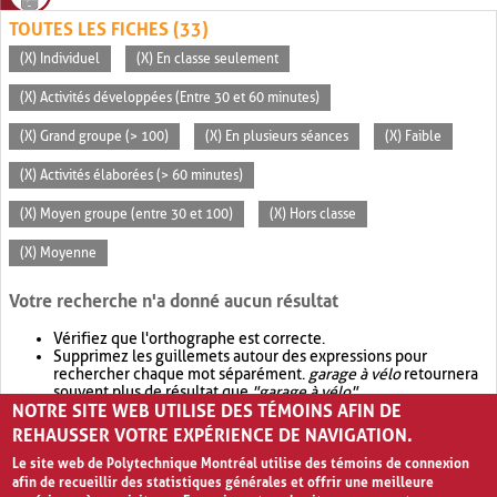
TOUTES LES FICHES (33)
(X) Individuel
(X) En classe seulement
(X) Activités développées (Entre 30 et 60 minutes)
(X) Grand groupe (> 100)
(X) En plusieurs séances
(X) Faible
(X) Activités élaborées (> 60 minutes)
(X) Moyen groupe (entre 30 et 100)
(X) Hors classe
(X) Moyenne
Votre recherche n'a donné aucun résultat
Vérifiez que l'orthographe est correcte.
Supprimez les guillemets autour des expressions pour
rechercher chaque mot séparément.
garage à vélo
retournera
souvent plus de résultat que
"garage à vélo"
.
NOTRE SITE WEB UTILISE DES TÉMOINS AFIN DE
Envisagez d'élargir votre recherche avec
OR
.
garage OR vélo
retournera souvent plus de résultat que
garage à vélo
.
REHAUSSER VOTRE EXPÉRIENCE DE NAVIGATION.
Le site web de Polytechnique Montréal utilise des témoins de connexion
afin de recueillir des statistiques générales et offrir une meilleure