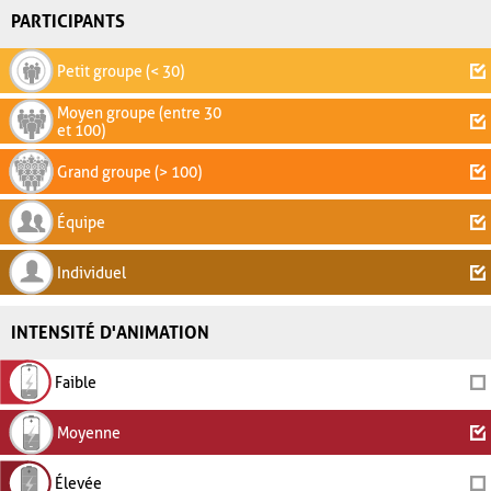
PARTICIPANTS
Petit groupe (< 30)
Moyen groupe (entre 30
et 100)
Grand groupe (> 100)
Équipe
Individuel
INTENSITÉ D'ANIMATION
Faible
Moyenne
Élevée