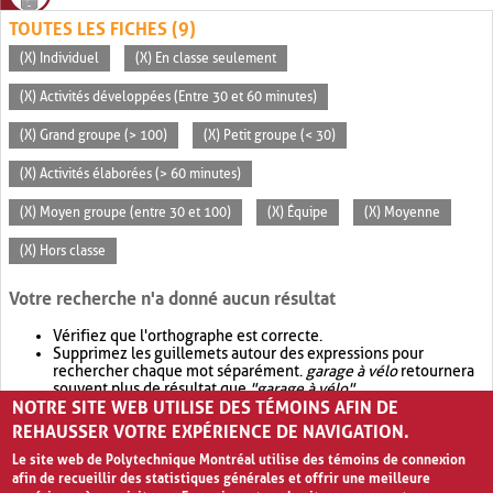
TOUTES LES FICHES (9)
(X) Individuel
(X) En classe seulement
(X) Activités développées (Entre 30 et 60 minutes)
(X) Grand groupe (> 100)
(X) Petit groupe (< 30)
(X) Activités élaborées (> 60 minutes)
(X) Moyen groupe (entre 30 et 100)
(X) Équipe
(X) Moyenne
(X) Hors classe
Votre recherche n'a donné aucun résultat
Vérifiez que l'orthographe est correcte.
Supprimez les guillemets autour des expressions pour
rechercher chaque mot séparément.
garage à vélo
retournera
souvent plus de résultat que
"garage à vélo"
.
NOTRE SITE WEB UTILISE DES TÉMOINS AFIN DE
Envisagez d'élargir votre recherche avec
OR
.
garage OR vélo
retournera souvent plus de résultat que
garage à vélo
.
REHAUSSER VOTRE EXPÉRIENCE DE NAVIGATION.
Le site web de Polytechnique Montréal utilise des témoins de connexion
afin de recueillir des statistiques générales et offrir une meilleure