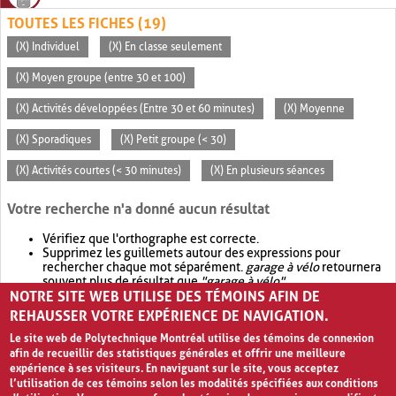
TOUTES LES FICHES (19)
(X) Individuel
(X) En classe seulement
(X) Moyen groupe (entre 30 et 100)
(X) Activités développées (Entre 30 et 60 minutes)
(X) Moyenne
(X) Sporadiques
(X) Petit groupe (< 30)
(X) Activités courtes (< 30 minutes)
(X) En plusieurs séances
Votre recherche n'a donné aucun résultat
Vérifiez que l'orthographe est correcte.
Supprimez les guillemets autour des expressions pour
rechercher chaque mot séparément.
garage à vélo
retournera
souvent plus de résultat que
"garage à vélo"
.
NOTRE SITE WEB UTILISE DES TÉMOINS AFIN DE
Envisagez d'élargir votre recherche avec
OR
.
garage OR vélo
retournera souvent plus de résultat que
garage à vélo
.
REHAUSSER VOTRE EXPÉRIENCE DE NAVIGATION.
Le site web de Polytechnique Montréal utilise des témoins de connexion
afin de recueillir des statistiques générales et offrir une meilleure
expérience à ses visiteurs. En naviguant sur le site, vous acceptez
l’utilisation de ces témoins selon les modalités spécifiées aux conditions