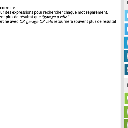
 correcte.
our des expressions pour rechercher chaque mot séparément.
nt plus de résultat que
"garage à vélo"
.
herche avec
OR
.
garage OR vélo
retournera souvent plus de résultat