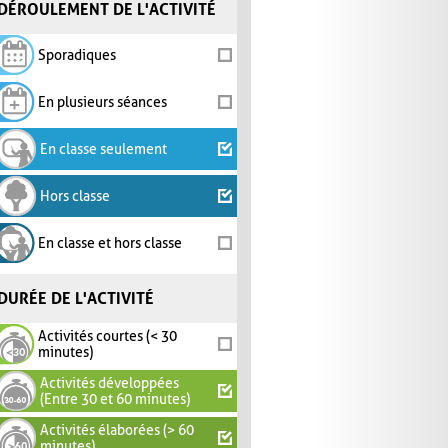
DÉROULEMENT DE L'ACTIVITÉ
Sporadiques
En plusieurs séances
En classe seulement
Hors classe
En classe et hors classe
DURÉE DE L'ACTIVITÉ
Activités courtes (< 30
minutes)
Activités développées
(Entre 30 et 60 minutes)
Activités élaborées (> 60
minutes)