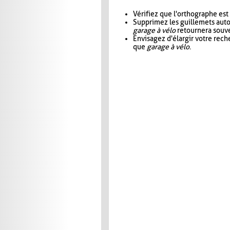
Vérifiez que l'orthographe est
Supprimez les guillemets aut
garage à vélo
retournera souve
Envisagez d'élargir votre rec
que
garage à vélo
.