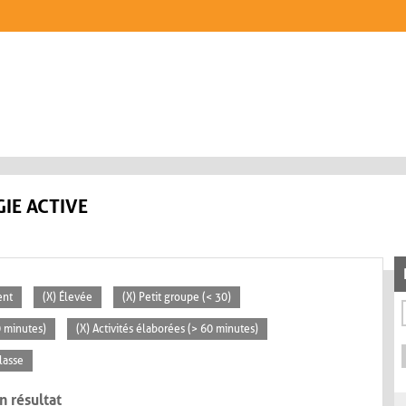
IE ACTIVE
ent
(X) Élevée
(X) Petit groupe (< 30)
0 minutes)
(X) Activités élaborées (> 60 minutes)
lasse
n résultat