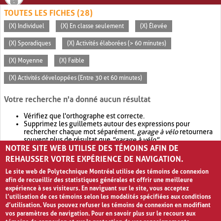
TOUTES LES FICHES (28)
(X) Individuel
(X) En classe seulement
(X) Élevée
(X) Sporadiques
(X) Activités élaborées (> 60 minutes)
(X) Moyenne
(X) Faible
(X) Activités développées (Entre 30 et 60 minutes)
Votre recherche n'a donné aucun résultat
Vérifiez que l'orthographe est correcte.
Supprimez les guillemets autour des expressions pour
rechercher chaque mot séparément.
garage à vélo
retournera
souvent plus de résultat que
"garage à vélo"
.
NOTRE SITE WEB UTILISE DES TÉMOINS AFIN DE
Envisagez d'élargir votre recherche avec
OR
.
garage OR vélo
retournera souvent plus de résultat que
garage à vélo
.
REHAUSSER VOTRE EXPÉRIENCE DE NAVIGATION.
Le site web de Polytechnique Montréal utilise des témoins de connexion
afin de recueillir des statistiques générales et offrir une meilleure
expérience à ses visiteurs. En naviguant sur le site, vous acceptez
l’utilisation de ces témoins selon les modalités spécifiées aux conditions
d’utilisation. Vous pouvez refuser les témoins de connexion en modifiant
vos paramètres de navigation. Pour en savoir plus sur le recours aux