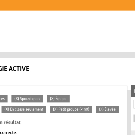
IE ACTIVE
ces
(X) Sporadiques
(X) Équipe
(X) En classe seulement
(X) Petit groupe (< 30)
(X) Élevée
n résultat
 correcte.