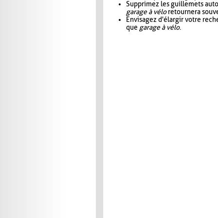
Supprimez les guillemets aut
garage à vélo
retournera souve
Envisagez d'élargir votre rec
que
garage à vélo
.