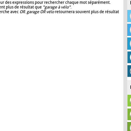
our des expressions pour rechercher chaque mot séparément.
nt plus de résultat que
"garage à vélo"
.
herche avec
OR
.
garage OR vélo
retournera souvent plus de résultat