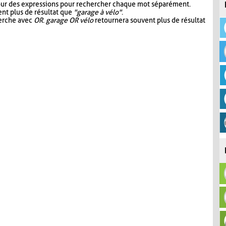
our des expressions pour rechercher chaque mot séparément.
nt plus de résultat que
"garage à vélo"
.
herche avec
OR
.
garage OR vélo
retournera souvent plus de résultat