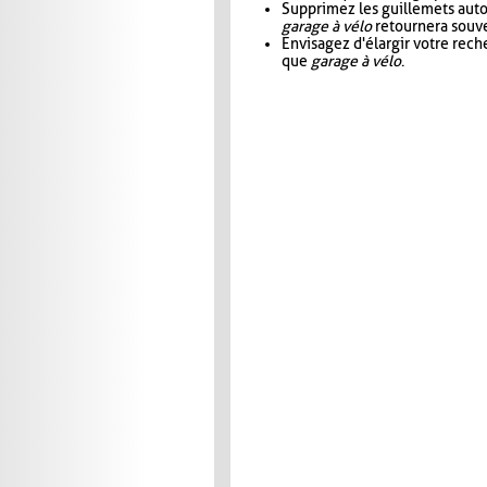
Supprimez les guillemets aut
garage à vélo
retournera souve
Envisagez d'élargir votre rec
que
garage à vélo
.