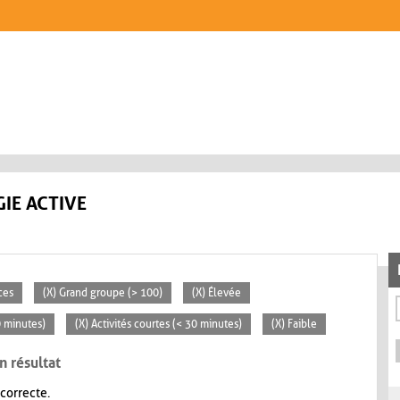
IE ACTIVE
ces
(X) Grand groupe (> 100)
(X) Élevée
0 minutes)
(X) Activités courtes (< 30 minutes)
(X) Faible
n résultat
 correcte.