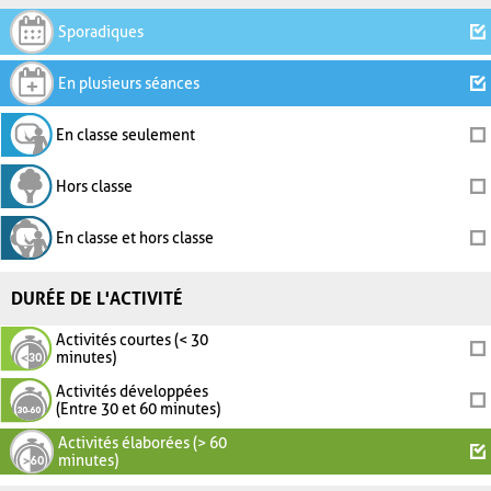
Sporadiques
En plusieurs séances
En classe seulement
Hors classe
En classe et hors classe
DURÉE DE L'ACTIVITÉ
Activités courtes (< 30
minutes)
Activités développées
(Entre 30 et 60 minutes)
Activités élaborées (> 60
minutes)