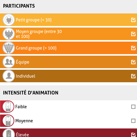
PARTICIPANTS
Petit groupe (< 30)
Moyen groupe (entre 30
et 100)
Grand groupe (> 100)
Équipe
Individuel
INTENSITÉ D'ANIMATION
Faible
Moyenne
Élevée