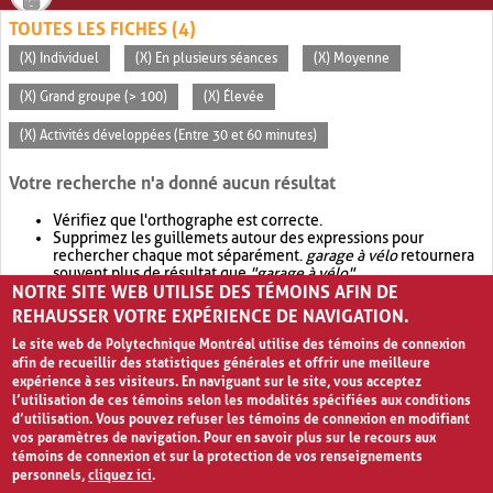
TOUTES LES FICHES (4)
(X) Individuel
(X) En plusieurs séances
(X) Moyenne
(X) Grand groupe (> 100)
(X) Élevée
(X) Activités développées (Entre 30 et 60 minutes)
Votre recherche n'a donné aucun résultat
Vérifiez que l'orthographe est correcte.
Supprimez les guillemets autour des expressions pour
rechercher chaque mot séparément.
garage à vélo
retournera
souvent plus de résultat que
"garage à vélo"
.
NOTRE SITE WEB UTILISE DES TÉMOINS AFIN DE
Envisagez d'élargir votre recherche avec
OR
.
garage OR vélo
retournera souvent plus de résultat que
garage à vélo
.
REHAUSSER VOTRE EXPÉRIENCE DE NAVIGATION.
Le site web de Polytechnique Montréal utilise des témoins de connexion
afin de recueillir des statistiques générales et offrir une meilleure
expérience à ses visiteurs. En naviguant sur le site, vous acceptez
l’utilisation de ces témoins selon les modalités spécifiées aux conditions
d’utilisation. Vous pouvez refuser les témoins de connexion en modifiant
vos paramètres de navigation. Pour en savoir plus sur le recours aux
témoins de connexion et sur la protection de vos renseignements
personnels,
cliquez ici
.
Avis de confidentialité et conditions d’utilisation