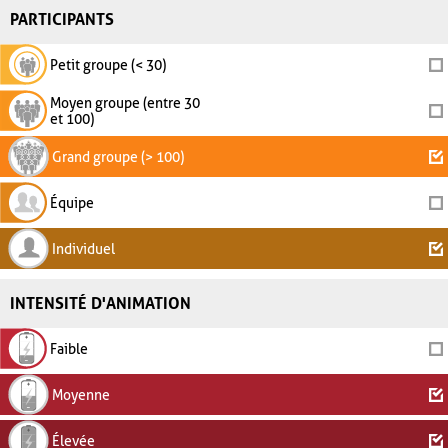
PARTICIPANTS
Petit groupe (< 30)
Moyen groupe (entre 30
et 100)
Grand groupe (> 100)
Équipe
Individuel
INTENSITÉ D'ANIMATION
Faible
Moyenne
Élevée