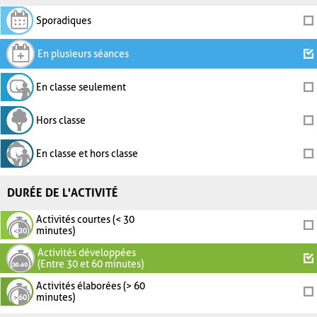
Sporadiques
En plusieurs séances
En classe seulement
Hors classe
En classe et hors classe
DURÉE DE L'ACTIVITÉ
Activités courtes (< 30
minutes)
Activités développées
(Entre 30 et 60 minutes)
Activités élaborées (> 60
minutes)