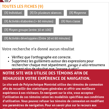
TOUTES LES FICHES (9)
(X) Individuel
(X) En plusieurs séances
(X) Moyenne
(X) Activités élaborées (> 60 minutes)
(X) Hors classe
(X) Moyen groupe (entre 30 et 100)
(X) Activités développées (Entre 30 et 60 minutes)
Votre recherche n'a donné aucun résultat
Vérifiez que l'orthographe est correcte.
Supprimez les guillemets autour des expressions pour
rechercher chaque mot séparément.
garage à vélo
retournera
souvent plus de résultat que
"garage à vélo"
.
NOTRE SITE WEB UTILISE DES TÉMOINS AFIN DE
Envisagez d'élargir votre recherche avec
OR
.
garage OR vélo
retournera souvent plus de résultat que
garage à vélo
.
REHAUSSER VOTRE EXPÉRIENCE DE NAVIGATION.
Le site web de Polytechnique Montréal utilise des témoins de connexion
afin de recueillir des statistiques générales et offrir une meilleure
expérience à ses visiteurs. En naviguant sur le site, vous acceptez
l’utilisation de ces témoins selon les modalités spécifiées aux conditions
d’utilisation. Vous pouvez refuser les témoins de connexion en modifiant
vos paramètres de navigation. Pour en savoir plus sur le recours aux