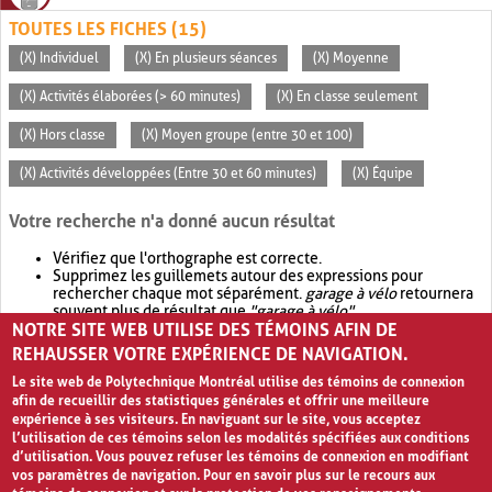
TOUTES LES FICHES (15)
(X) Individuel
(X) En plusieurs séances
(X) Moyenne
(X) Activités élaborées (> 60 minutes)
(X) En classe seulement
(X) Hors classe
(X) Moyen groupe (entre 30 et 100)
(X) Activités développées (Entre 30 et 60 minutes)
(X) Équipe
Votre recherche n'a donné aucun résultat
Vérifiez que l'orthographe est correcte.
Supprimez les guillemets autour des expressions pour
rechercher chaque mot séparément.
garage à vélo
retournera
souvent plus de résultat que
"garage à vélo"
.
NOTRE SITE WEB UTILISE DES TÉMOINS AFIN DE
Envisagez d'élargir votre recherche avec
OR
.
garage OR vélo
retournera souvent plus de résultat que
garage à vélo
.
REHAUSSER VOTRE EXPÉRIENCE DE NAVIGATION.
Le site web de Polytechnique Montréal utilise des témoins de connexion
afin de recueillir des statistiques générales et offrir une meilleure
expérience à ses visiteurs. En naviguant sur le site, vous acceptez
l’utilisation de ces témoins selon les modalités spécifiées aux conditions
d’utilisation. Vous pouvez refuser les témoins de connexion en modifiant
vos paramètres de navigation. Pour en savoir plus sur le recours aux