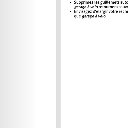
Supprimez les guillemets aut
garage à vélo
retournera souve
Envisagez d'élargir votre rec
que
garage à vélo
.