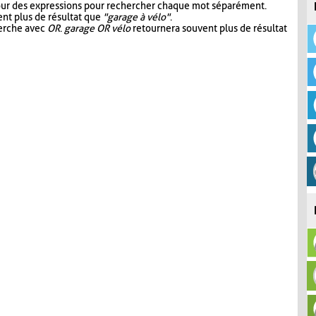
our des expressions pour rechercher chaque mot séparément.
nt plus de résultat que
"garage à vélo"
.
herche avec
OR
.
garage OR vélo
retournera souvent plus de résultat