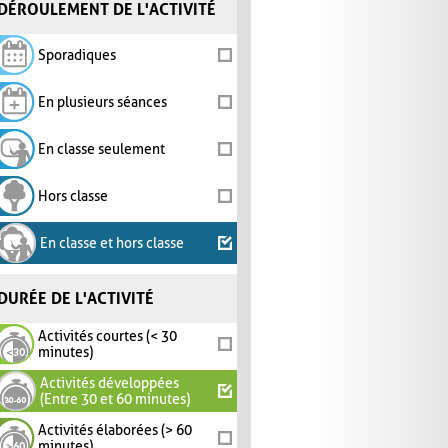
DÉROULEMENT DE L'ACTIVITÉ
Sporadiques
En plusieurs séances
En classe seulement
Hors classe
En classe et hors classe
DURÉE DE L'ACTIVITÉ
Activités courtes (< 30
minutes)
Activités développées
(Entre 30 et 60 minutes)
Activités élaborées (> 60
minutes)