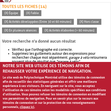
TOUTES LES FICHES (14)
(X) Équipe
(X) Faible
(X) Activités développées (Entre 30 et 60 minutes)
(X) Hors classe
(X) En plusieurs séances
(X) Activités élaborées (> 60 minutes)
Votre recherche n'a donné aucun résultat
Vérifiez que l'orthographe est correcte.
Supprimez les guillemets autour des expressions pour
rechercher chaque mot séparément.
garage à vélo
retournera
souvent plus de résultat que
"garage à vélo"
.
NOTRE SITE WEB UTILISE DES TÉMOINS AFIN DE
Envisagez d'élargir votre recherche avec
OR
.
garage OR vélo
retournera souvent plus de résultat que
garage à vélo
.
REHAUSSER VOTRE EXPÉRIENCE DE NAVIGATION.
Le site web de Polytechnique Montréal utilise des témoins de connexion
afin de recueillir des statistiques générales et offrir une meilleure
expérience à ses visiteurs. En naviguant sur le site, vous acceptez
l’utilisation de ces témoins selon les modalités spécifiées aux conditions
d’utilisation. Vous pouvez refuser les témoins de connexion en modifiant
vos paramètres de navigation. Pour en savoir plus sur le recours aux
témoins de connexion et sur la protection de vos renseignements
personnels,
cliquez ici
.
Avis de confidentialité et conditions d’utilisation