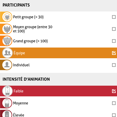
PARTICIPANTS
Petit groupe (< 30)
Moyen groupe (entre 30
et 100)
Grand groupe (> 100)
Équipe
Individuel
INTENSITÉ D'ANIMATION
Faible
Moyenne
Élevée