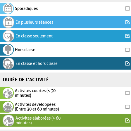
Sporadiques
En plusieurs séances
En classe seulement
Hors classe
En classe et hors classe
DURÉE DE L'ACTIVITÉ
Activités courtes (< 30
minutes)
Activités développées
(Entre 30 et 60 minutes)
Activités élaborées (> 60
minutes)