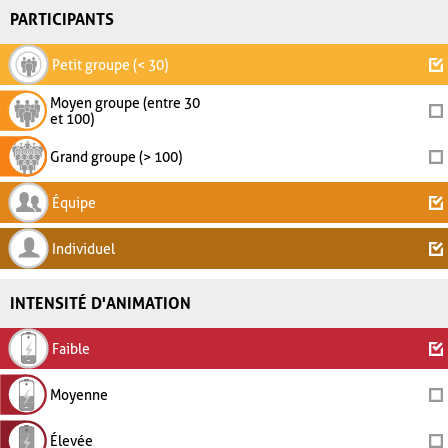
PARTICIPANTS
Petit groupe (< 30)
Moyen groupe (entre 30
et 100)
Grand groupe (> 100)
Équipe
Individuel
INTENSITÉ D'ANIMATION
Faible
Moyenne
Élevée