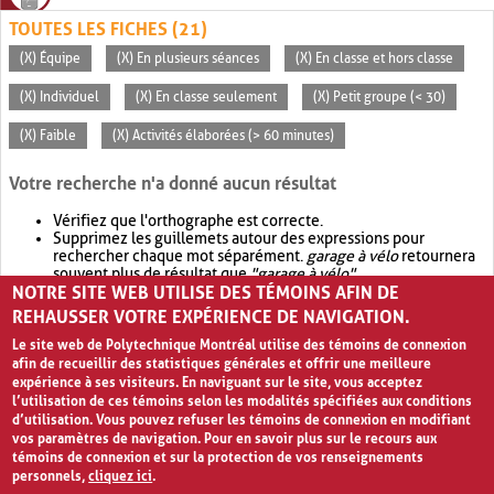
TOUTES LES FICHES (21)
(X) Équipe
(X) En plusieurs séances
(X) En classe et hors classe
(X) Individuel
(X) En classe seulement
(X) Petit groupe (< 30)
(X) Faible
(X) Activités élaborées (> 60 minutes)
Votre recherche n'a donné aucun résultat
Vérifiez que l'orthographe est correcte.
Supprimez les guillemets autour des expressions pour
rechercher chaque mot séparément.
garage à vélo
retournera
souvent plus de résultat que
"garage à vélo"
.
NOTRE SITE WEB UTILISE DES TÉMOINS AFIN DE
Envisagez d'élargir votre recherche avec
OR
.
garage OR vélo
retournera souvent plus de résultat que
garage à vélo
.
REHAUSSER VOTRE EXPÉRIENCE DE NAVIGATION.
Le site web de Polytechnique Montréal utilise des témoins de connexion
afin de recueillir des statistiques générales et offrir une meilleure
expérience à ses visiteurs. En naviguant sur le site, vous acceptez
l’utilisation de ces témoins selon les modalités spécifiées aux conditions
d’utilisation. Vous pouvez refuser les témoins de connexion en modifiant
vos paramètres de navigation. Pour en savoir plus sur le recours aux
témoins de connexion et sur la protection de vos renseignements
personnels,
cliquez ici
.
Avis de confidentialité et conditions d’utilisation