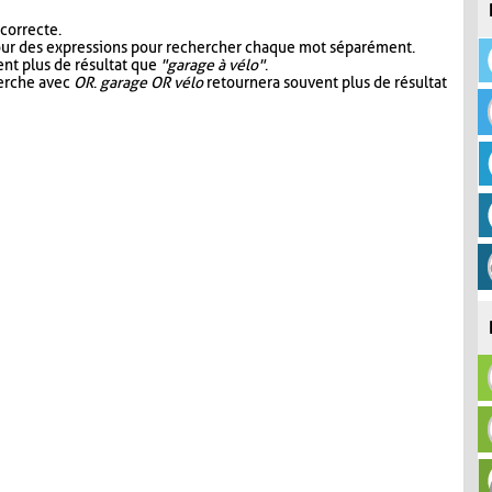
 correcte.
our des expressions pour rechercher chaque mot séparément.
nt plus de résultat que
"garage à vélo"
.
herche avec
OR
.
garage OR vélo
retournera souvent plus de résultat