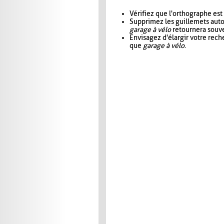
Vérifiez que l'orthographe est
Supprimez les guillemets aut
garage à vélo
retournera souve
Envisagez d'élargir votre rec
que
garage à vélo
.