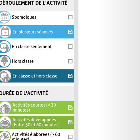
DÉROULEMENT DE L'ACTIVITÉ
Sporadiques
En plusieurs séances
En classe seulement
Hors classe
En classe et hors classe
DURÉE DE L'ACTIVITÉ
Activités courtes (< 30
minutes)
Activités développées
(Entre 30 et 60 minutes)
Activités élaborées (> 60
minutes)