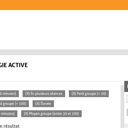
IE ACTIVE
30 minutes)
(X) En plusieurs séances
(X) Petit groupe (< 30)
nd groupe (> 100)
(X) Élevée
0 minutes)
(X) Moyen groupe (entre 30 et 100)
n résultat