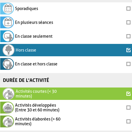
Sporadiques
En plusieurs séances
En classe seulement
Hors classe
En classe et hors classe
DURÉE DE L'ACTIVITÉ
Activités courtes (< 30
minutes)
Activités développées
(Entre 30 et 60 minutes)
Activités élaborées (> 60
minutes)