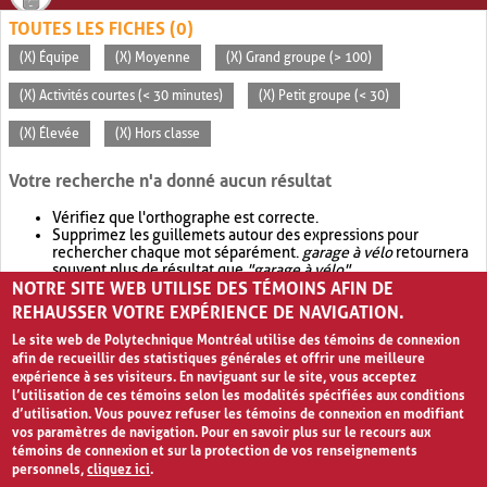
TOUTES LES FICHES (0)
(X) Équipe
(X) Moyenne
(X) Grand groupe (> 100)
(X) Activités courtes (< 30 minutes)
(X) Petit groupe (< 30)
(X) Élevée
(X) Hors classe
Votre recherche n'a donné aucun résultat
Vérifiez que l'orthographe est correcte.
Supprimez les guillemets autour des expressions pour
rechercher chaque mot séparément.
garage à vélo
retournera
souvent plus de résultat que
"garage à vélo"
.
NOTRE SITE WEB UTILISE DES TÉMOINS AFIN DE
Envisagez d'élargir votre recherche avec
OR
.
garage OR vélo
retournera souvent plus de résultat que
garage à vélo
.
REHAUSSER VOTRE EXPÉRIENCE DE NAVIGATION.
Le site web de Polytechnique Montréal utilise des témoins de connexion
afin de recueillir des statistiques générales et offrir une meilleure
expérience à ses visiteurs. En naviguant sur le site, vous acceptez
l’utilisation de ces témoins selon les modalités spécifiées aux conditions
d’utilisation. Vous pouvez refuser les témoins de connexion en modifiant
vos paramètres de navigation. Pour en savoir plus sur le recours aux
témoins de connexion et sur la protection de vos renseignements
personnels,
cliquez ici
.
Avis de confidentialité et conditions d’utilisation