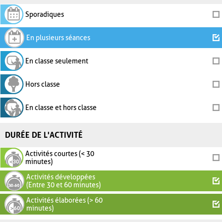
Sporadiques
En plusieurs séances
En classe seulement
Hors classe
En classe et hors classe
DURÉE DE L'ACTIVITÉ
Activités courtes (< 30
minutes)
Activités développées
(Entre 30 et 60 minutes)
Activités élaborées (> 60
minutes)