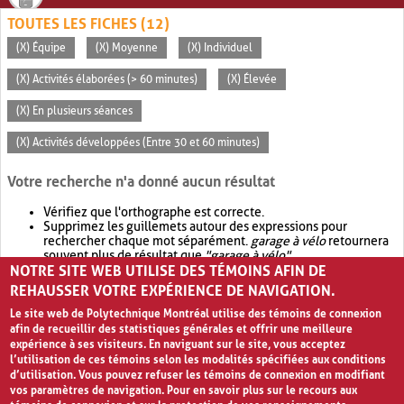
TOUTES LES FICHES (12)
(X) Équipe
(X) Moyenne
(X) Individuel
(X) Activités élaborées (> 60 minutes)
(X) Élevée
(X) En plusieurs séances
(X) Activités développées (Entre 30 et 60 minutes)
Votre recherche n'a donné aucun résultat
Vérifiez que l'orthographe est correcte.
Supprimez les guillemets autour des expressions pour
rechercher chaque mot séparément.
garage à vélo
retournera
souvent plus de résultat que
"garage à vélo"
.
NOTRE SITE WEB UTILISE DES TÉMOINS AFIN DE
Envisagez d'élargir votre recherche avec
OR
.
garage OR vélo
retournera souvent plus de résultat que
garage à vélo
.
REHAUSSER VOTRE EXPÉRIENCE DE NAVIGATION.
Le site web de Polytechnique Montréal utilise des témoins de connexion
afin de recueillir des statistiques générales et offrir une meilleure
expérience à ses visiteurs. En naviguant sur le site, vous acceptez
l’utilisation de ces témoins selon les modalités spécifiées aux conditions
d’utilisation. Vous pouvez refuser les témoins de connexion en modifiant
vos paramètres de navigation. Pour en savoir plus sur le recours aux