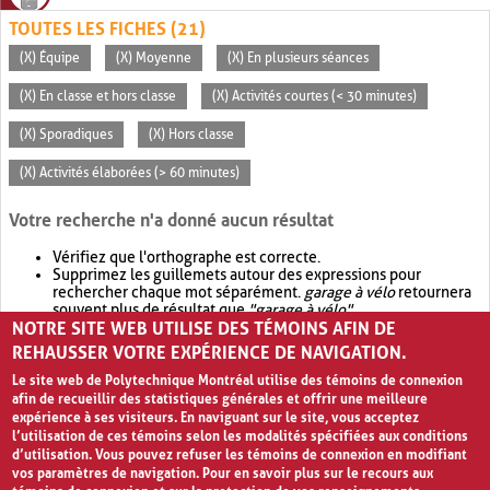
TOUTES LES FICHES (21)
(X) Équipe
(X) Moyenne
(X) En plusieurs séances
(X) En classe et hors classe
(X) Activités courtes (< 30 minutes)
(X) Sporadiques
(X) Hors classe
(X) Activités élaborées (> 60 minutes)
Votre recherche n'a donné aucun résultat
Vérifiez que l'orthographe est correcte.
Supprimez les guillemets autour des expressions pour
rechercher chaque mot séparément.
garage à vélo
retournera
souvent plus de résultat que
"garage à vélo"
.
NOTRE SITE WEB UTILISE DES TÉMOINS AFIN DE
Envisagez d'élargir votre recherche avec
OR
.
garage OR vélo
retournera souvent plus de résultat que
garage à vélo
.
REHAUSSER VOTRE EXPÉRIENCE DE NAVIGATION.
Le site web de Polytechnique Montréal utilise des témoins de connexion
afin de recueillir des statistiques générales et offrir une meilleure
expérience à ses visiteurs. En naviguant sur le site, vous acceptez
l’utilisation de ces témoins selon les modalités spécifiées aux conditions
d’utilisation. Vous pouvez refuser les témoins de connexion en modifiant
vos paramètres de navigation. Pour en savoir plus sur le recours aux