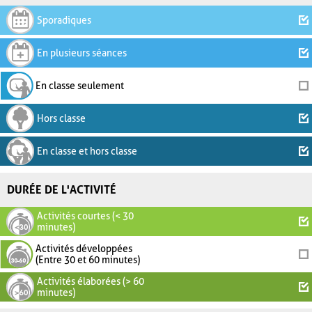
Sporadiques
En plusieurs séances
En classe seulement
Hors classe
En classe et hors classe
DURÉE DE L'ACTIVITÉ
Activités courtes (< 30
minutes)
Activités développées
(Entre 30 et 60 minutes)
Activités élaborées (> 60
minutes)