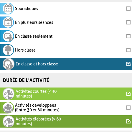
Sporadiques
En plusieurs séances
En classe seulement
Hors classe
En classe et hors classe
DURÉE DE L'ACTIVITÉ
Activités courtes (< 30
minutes)
Activités développées
(Entre 30 et 60 minutes)
Activités élaborées (> 60
minutes)