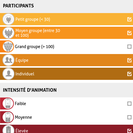
PARTICIPANTS
Petit groupe (< 30)
Moyen groupe (entre 30
et 100)
Grand groupe (> 100)
Équipe
Individuel
INTENSITÉ D'ANIMATION
Faible
Moyenne
Élevée