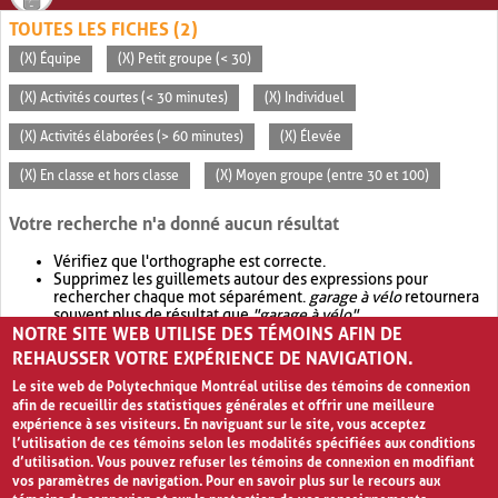
TOUTES LES FICHES (2)
(X) Équipe
(X) Petit groupe (< 30)
(X) Activités courtes (< 30 minutes)
(X) Individuel
(X) Activités élaborées (> 60 minutes)
(X) Élevée
(X) En classe et hors classe
(X) Moyen groupe (entre 30 et 100)
Votre recherche n'a donné aucun résultat
Vérifiez que l'orthographe est correcte.
Supprimez les guillemets autour des expressions pour
rechercher chaque mot séparément.
garage à vélo
retournera
souvent plus de résultat que
"garage à vélo"
.
NOTRE SITE WEB UTILISE DES TÉMOINS AFIN DE
Envisagez d'élargir votre recherche avec
OR
.
garage OR vélo
retournera souvent plus de résultat que
garage à vélo
.
REHAUSSER VOTRE EXPÉRIENCE DE NAVIGATION.
Le site web de Polytechnique Montréal utilise des témoins de connexion
afin de recueillir des statistiques générales et offrir une meilleure
expérience à ses visiteurs. En naviguant sur le site, vous acceptez
l’utilisation de ces témoins selon les modalités spécifiées aux conditions
d’utilisation. Vous pouvez refuser les témoins de connexion en modifiant
vos paramètres de navigation. Pour en savoir plus sur le recours aux