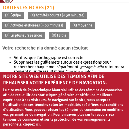
TOUTES LES FICHES (21)
(X) Équipe
(X) Activités courtes (< 30 minutes)
(X) Activités élaborées (> 60 minutes)
(X) Moyenne
(X) En plusieurs séances
(X) Faible
Votre recherche n'a donné aucun résultat
Vérifiez que l'orthographe est correcte.
Supprimez les guillemets autour des expressions pour
rechercher chaque mot séparément.
garage à vélo
retournera
souvent plus de résultat que
"garage à vélo"
.
NOTRE SITE WEB UTILISE DES TÉMOINS AFIN DE
Envisagez d'élargir votre recherche avec
OR
.
garage OR vélo
retournera souvent plus de résultat que
garage à vélo
.
REHAUSSER VOTRE EXPÉRIENCE DE NAVIGATION.
Le site web de Polytechnique Montréal utilise des témoins de connexion
afin de recueillir des statistiques générales et offrir une meilleure
expérience à ses visiteurs. En naviguant sur le site, vous acceptez
l’utilisation de ces témoins selon les modalités spécifiées aux conditions
d’utilisation. Vous pouvez refuser les témoins de connexion en modifiant
vos paramètres de navigation. Pour en savoir plus sur le recours aux
témoins de connexion et sur la protection de vos renseignements
personnels,
cliquez ici
.
Avis de confidentialité et conditions d’utilisation