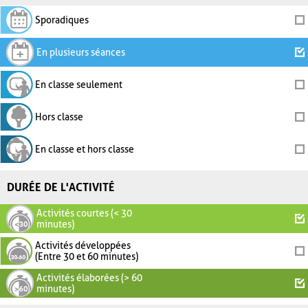
Sporadiques
En plusieurs séances
En classe seulement
Hors classe
En classe et hors classe
DURÉE DE L'ACTIVITÉ
Activités courtes (< 30
minutes)
Activités développées
(Entre 30 et 60 minutes)
Activités élaborées (> 60
minutes)