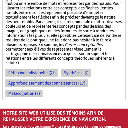
mot ou un ensemble de mots et représentés par des nœuds. Pour
illustrer les relations entre ces concepts, des flèches lient les
nœuds entre eux. Il est également possible d’étiqueter
textuellement les flèches afin de préciser davantage la nature
des liens établis. Par ailleurs, il est recommandé d'utiliser diverses
couleurs et de représenter les concepts par des dessins, des
images, des graphiques ou des formules de sorte à rendre les
informations les plus visuelles possibles. Cet exercice de synthèse
requiert de la pratique, il ne faut donc pas hésiter à le faire à
plusieurs reprises. En somme, les
Cartes conceptuelles
permettent aux élèves de représenter visuellement la
cartographie des connaissances acquises sur un sujet et les
relations entre les différents concepts théoriques inhérents à
celui-ci.
Réflexion individuelle (31)
Synthèse (19)
Approfondissement des connaissances (17)
Métacognition (7)
PAGES
NOTRE SITE WEB UTILISE DES TÉMOINS AFIN DE
«
‹
1
2
3
REHAUSSER VOTRE EXPÉRIENCE DE NAVIGATION.
Le site web de Polytechnique Montréal utilise des témoins de connexion