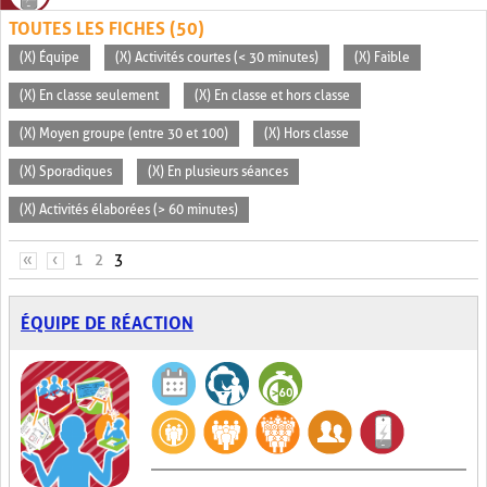
TOUTES LES FICHES (50)
(X) Équipe
(X) Activités courtes (< 30 minutes)
(X) Faible
(X) En classe seulement
(X) En classe et hors classe
(X) Moyen groupe (entre 30 et 100)
(X) Hors classe
(X) Sporadiques
(X) En plusieurs séances
(X) Activités élaborées (> 60 minutes)
PAGES
«
‹
1
2
3
ÉQUIPE DE RÉACTION