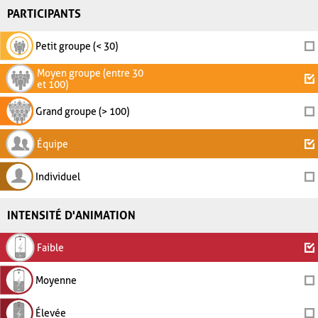
PARTICIPANTS
Petit groupe (< 30)
Moyen groupe (entre 30
et 100)
Grand groupe (> 100)
Équipe
Individuel
INTENSITÉ D'ANIMATION
Faible
Moyenne
Élevée