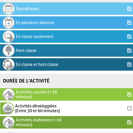
Sporadiques
En plusieurs séances
En classe seulement
Hors classe
En classe et hors classe
DURÉE DE L'ACTIVITÉ
Activités courtes (< 30
minutes)
Activités développées
(Entre 30 et 60 minutes)
Activités élaborées (> 60
minutes)