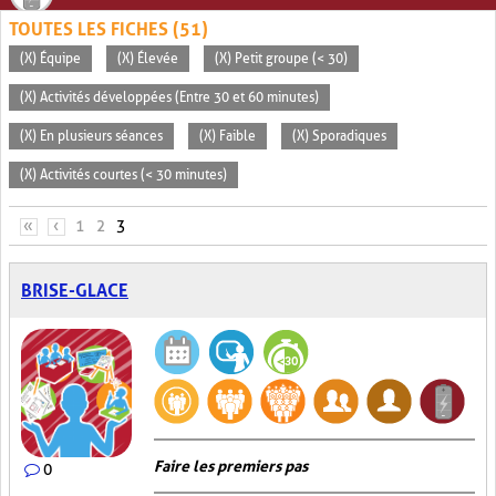
TOUTES LES FICHES (51)
(X) Équipe
(X) Élevée
(X) Petit groupe (< 30)
(X) Activités développées (Entre 30 et 60 minutes)
(X) En plusieurs séances
(X) Faible
(X) Sporadiques
(X) Activités courtes (< 30 minutes)
PAGES
«
‹
1
2
3
BRISE-GLACE
Faire les premiers pas
0