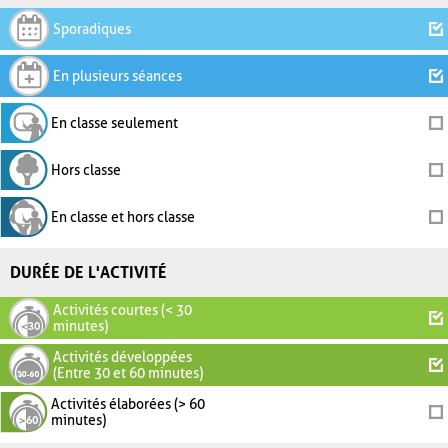
Sporadiques
En plusieurs séances
En classe seulement
Hors classe
En classe et hors classe
DURÉE DE L'ACTIVITÉ
Activités courtes (< 30
minutes)
Activités développées
(Entre 30 et 60 minutes)
Activités élaborées (> 60
minutes)