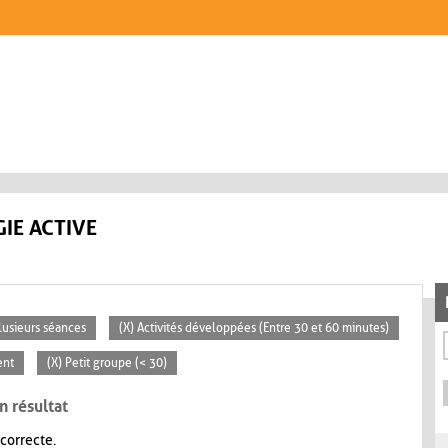
IE ACTIVE
lusieurs séances
(X) Activités développées (Entre 30 et 60 minutes)
ent
(X) Petit groupe (< 30)
n résultat
 correcte.