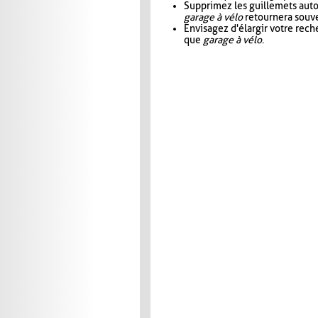
Supprimez les guillemets aut
garage à vélo
retournera souve
Envisagez d'élargir votre rec
que
garage à vélo
.