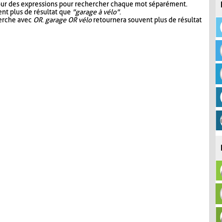
our des expressions pour rechercher chaque mot séparément.
nt plus de résultat que
"garage à vélo"
.
herche avec
OR
.
garage OR vélo
retournera souvent plus de résultat