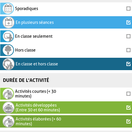
Sporadiques
En plusieurs séances
En classe seulement
Hors classe
En classe et hors classe
DURÉE DE L'ACTIVITÉ
Activités courtes (< 30
minutes)
Activités développées
(Entre 30 et 60 minutes)
Activités élaborées (> 60
minutes)