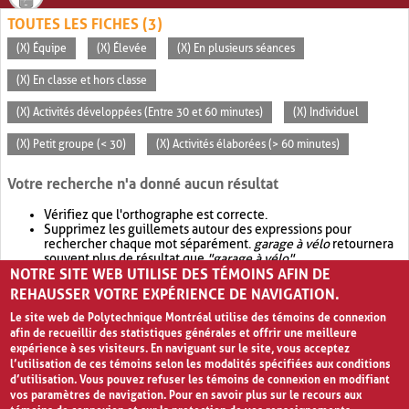
TOUTES LES FICHES (3)
(X) Équipe
(X) Élevée
(X) En plusieurs séances
(X) En classe et hors classe
(X) Activités développées (Entre 30 et 60 minutes)
(X) Individuel
(X) Petit groupe (< 30)
(X) Activités élaborées (> 60 minutes)
Votre recherche n'a donné aucun résultat
Vérifiez que l'orthographe est correcte.
Supprimez les guillemets autour des expressions pour
rechercher chaque mot séparément.
garage à vélo
retournera
souvent plus de résultat que
"garage à vélo"
.
NOTRE SITE WEB UTILISE DES TÉMOINS AFIN DE
Envisagez d'élargir votre recherche avec
OR
.
garage OR vélo
retournera souvent plus de résultat que
garage à vélo
.
REHAUSSER VOTRE EXPÉRIENCE DE NAVIGATION.
Le site web de Polytechnique Montréal utilise des témoins de connexion
afin de recueillir des statistiques générales et offrir une meilleure
expérience à ses visiteurs. En naviguant sur le site, vous acceptez
l’utilisation de ces témoins selon les modalités spécifiées aux conditions
d’utilisation. Vous pouvez refuser les témoins de connexion en modifiant
vos paramètres de navigation. Pour en savoir plus sur le recours aux